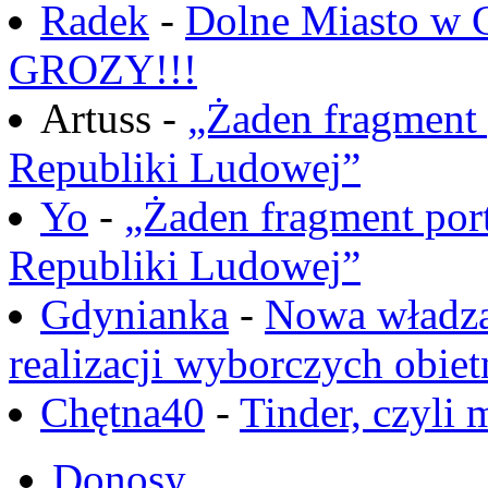
Radek
-
Dolne Miasto w
GROZY!!!
Artuss -
„Żaden fragment 
Republiki Ludowej”
Yo
-
„Żaden fragment port
Republiki Ludowej”
Gdynianka
-
Nowa władza
realizacji wyborczych obiet
Chętna40
-
Tinder, czyli 
Donosy