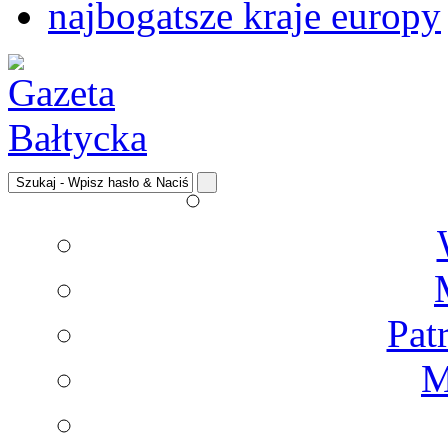
najbogatsze kraje europy
Pat
M