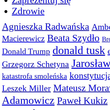
Zdrowie
Agnieszka Radwańska
Ambe
Beata Szydło
Macierewicz
Br
donald tusk
Donald Trump
Jarosła
Grzegorz Schetyna
konstytucj
katastrofa smoleńska
Mateusz Mora
Leszek Miller
Adamowicz
Paweł Kukiz