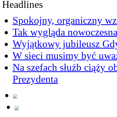
Spokojny, organiczny wz
Tak wygląda nowoczesna
Wyjątkowy jubileusz Gd
W sieci musimy być uwa
Na szefach służb ciąży 
Prezydenta