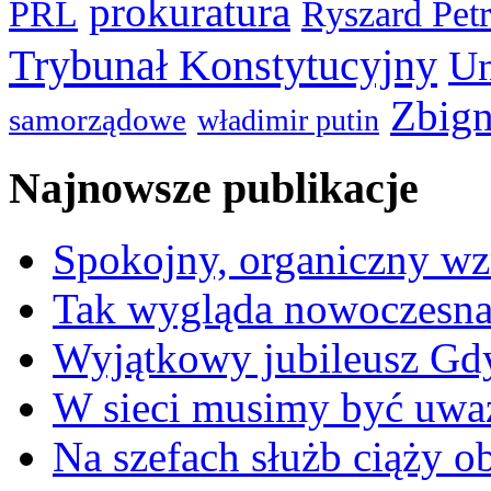
prokuratura
PRL
Ryszard Pet
Trybunał Konstytucyjny
Un
Zbign
samorządowe
władimir putin
Najnowsze publikacje
Spokojny, organiczny wz
Tak wygląda nowoczesna
Wyjątkowy jubileusz Gd
W sieci musimy być uwa
Na szefach służb ciąży 