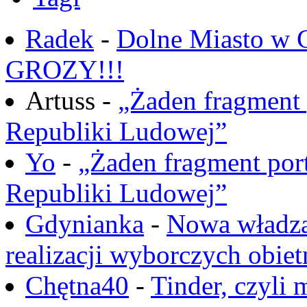
Radek
-
Dolne Miasto w
GROZY!!!
Artuss -
„Żaden fragment 
Republiki Ludowej”
Yo
-
„Żaden fragment port
Republiki Ludowej”
Gdynianka
-
Nowa władza
realizacji wyborczych obiet
Chętna40
-
Tinder, czyli 