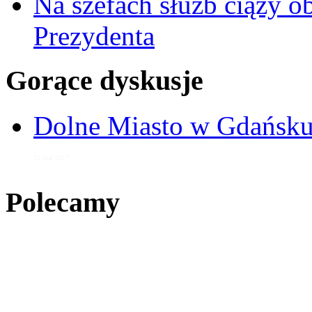
Na szefach służb ciąży 
Prezydenta
Gorące dyskusje
Dolne Miasto w Gdańs
25 mar 2017
Polecamy