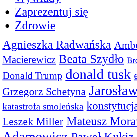
Zaprezentuj się
Zdrowie
Agnieszka Radwańska
Ambe
Beata Szydło
Macierewicz
Br
donald tusk
Donald Trump
Jarosła
Grzegorz Schetyna
konstytucj
katastrofa smoleńska
Mateusz Mora
Leszek Miller
Adamowicz
Paweł Kukiz