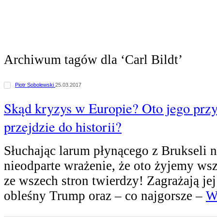
Archiwum tagów dla ‘Carl Bildt’
Piotr Sobolewski
25.03.2017
Skąd kryzys w Europie? Oto jego prz
przejdzie do historii?
Słuchając larum płynącego z Brukseli 
nieodparte wrażenie, że oto żyjemy ws
ze wszech stron twierdzy! Zagrażają je
obleśny Trump oraz – co najgorsze –
Wi