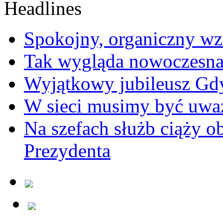
Spokojny, organiczny wz
Tak wygląda nowoczesna
Wyjątkowy jubileusz Gd
W sieci musimy być uwa
Na szefach służb ciąży 
Prezydenta