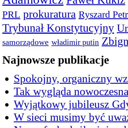
prokuratura
PRL
Ryszard Pet
Trybunał Konstytucyjny
Un
Zbign
samorządowe
władimir putin
Najnowsze publikacje
Spokojny, organiczny wz
Tak wygląda nowoczesna
Wyjątkowy jubileusz Gd
W sieci musimy być uwa