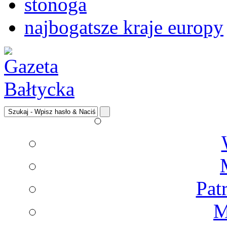
stonoga
najbogatsze kraje europy
Pat
M