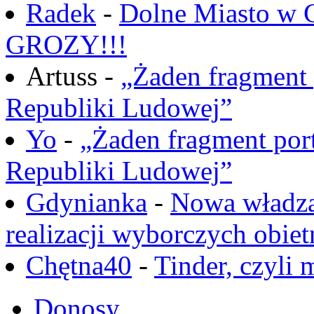
Radek
-
Dolne Miasto w
GROZY!!!
Artuss -
„Żaden fragment 
Republiki Ludowej”
Yo
-
„Żaden fragment port
Republiki Ludowej”
Gdynianka
-
Nowa władza
realizacji wyborczych obiet
Chętna40
-
Tinder, czyli 
Donosy