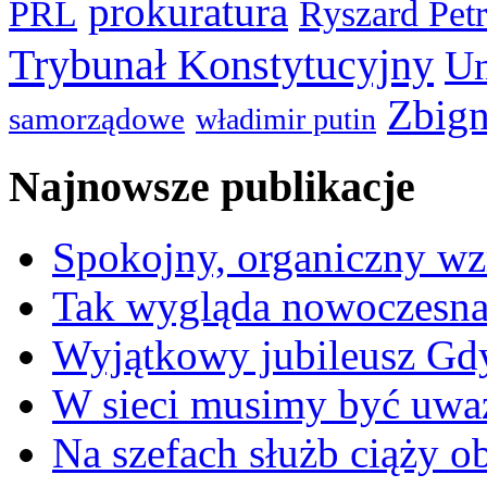
prokuratura
PRL
Ryszard Pet
Trybunał Konstytucyjny
Un
Zbign
samorządowe
władimir putin
Najnowsze publikacje
Spokojny, organiczny wz
Tak wygląda nowoczesna
Wyjątkowy jubileusz Gd
W sieci musimy być uwa
Na szefach służb ciąży 