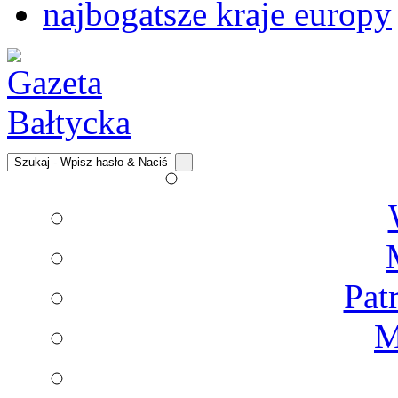
najbogatsze kraje europy
Pat
M