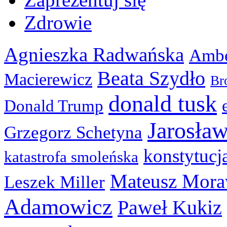
Zdrowie
Agnieszka Radwańska
Ambe
Beata Szydło
Macierewicz
Br
donald tusk
Donald Trump
Jarosła
Grzegorz Schetyna
konstytucj
katastrofa smoleńska
Mateusz Mora
Leszek Miller
Adamowicz
Paweł Kukiz