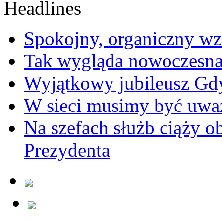
Spokojny, organiczny wz
Tak wygląda nowoczesna
Wyjątkowy jubileusz Gd
W sieci musimy być uwa
Na szefach służb ciąży 
Prezydenta