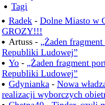
Tagi
Radek
-
Dolne Miasto w
GROZY!!!
Artuss -
„Żaden fragment 
Republiki Ludowej”
Yo
-
„Żaden fragment port
Republiki Ludowej”
Gdynianka
-
Nowa władza
realizacji wyborczych obiet
Chętna40
-
Tinder, czyli 