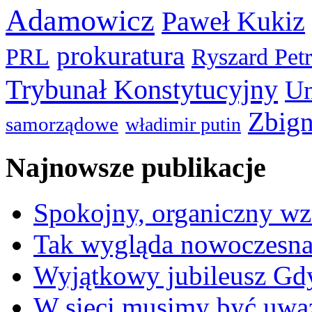
Adamowicz
Paweł Kukiz
prokuratura
PRL
Ryszard Pet
Trybunał Konstytucyjny
Un
Zbign
samorządowe
władimir putin
Najnowsze publikacje
Spokojny, organiczny wz
Tak wygląda nowoczesna
Wyjątkowy jubileusz Gd
W sieci musimy być uwa