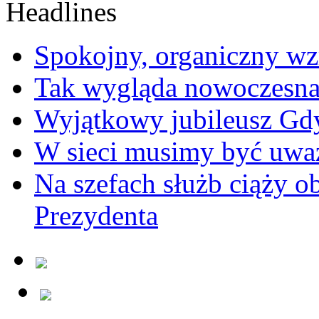
Spokojny, organiczny wz
Tak wygląda nowoczesna
Wyjątkowy jubileusz Gd
W sieci musimy być uwa
Na szefach służb ciąży 
Prezydenta