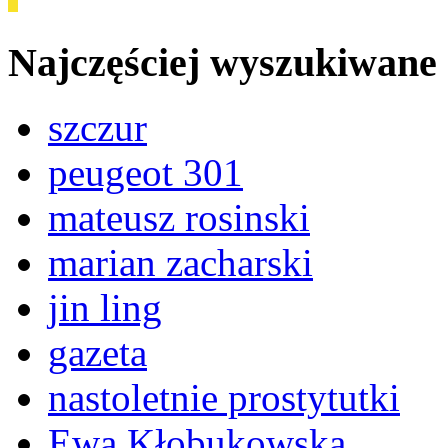
Najczęściej wyszukiwane
szczur
peugeot 301
mateusz rosinski
marian zacharski
jin ling
gazeta
nastoletnie prostytutki
Ewa Kłobukowska