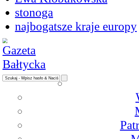
stonoga
najbogatsze kraje europy
Pat
M