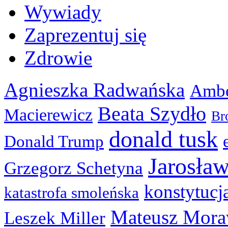
Wywiady
Zaprezentuj się
Zdrowie
Agnieszka Radwańska
Ambe
Beata Szydło
Macierewicz
Br
donald tusk
Donald Trump
Jarosła
Grzegorz Schetyna
konstytucj
katastrofa smoleńska
Mateusz Mora
Leszek Miller