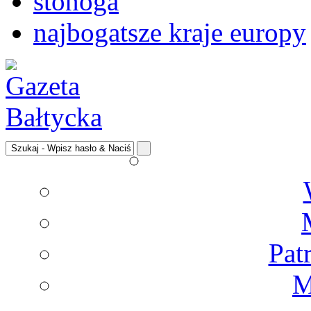
stonoga
najbogatsze kraje europy
Pat
M