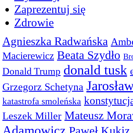
Zaprezentuj się
Zdrowie
Agnieszka Radwańska
Ambe
Beata Szydło
Macierewicz
Br
donald tusk
Donald Trump
Jarosła
Grzegorz Schetyna
konstytucj
katastrofa smoleńska
Mateusz Mora
Leszek Miller
Adamowicz
Paweł Kukiz