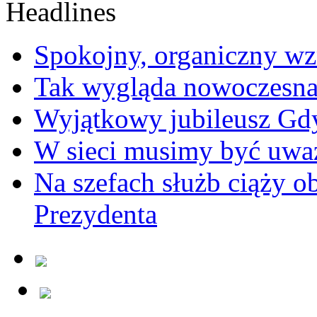
Spokojny, organiczny wz
Tak wygląda nowoczesna
Wyjątkowy jubileusz Gd
W sieci musimy być uwa
Na szefach służb ciąży 
Prezydenta