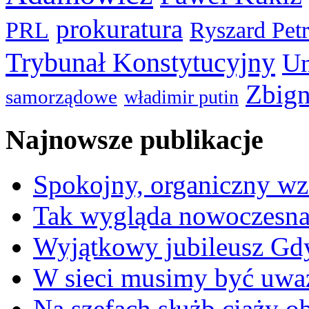
prokuratura
PRL
Ryszard Pet
Trybunał Konstytucyjny
Un
Zbign
samorządowe
władimir putin
Najnowsze publikacje
Spokojny, organiczny wz
Tak wygląda nowoczesna
Wyjątkowy jubileusz Gd
W sieci musimy być uwa
Na szefach służb ciąży 