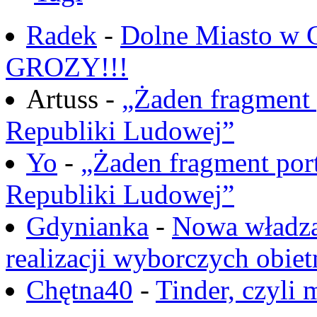
Radek
-
Dolne Miasto w
GROZY!!!
Artuss -
„Żaden fragment 
Republiki Ludowej”
Yo
-
„Żaden fragment port
Republiki Ludowej”
Gdynianka
-
Nowa władza
realizacji wyborczych obiet
Chętna40
-
Tinder, czyli 