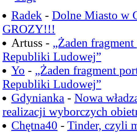
Radek
-
Dolne Miasto w
GROZY!!!
Artuss -
„Żaden fragment 
Republiki Ludowej”
Yo
-
„Żaden fragment port
Republiki Ludowej”
Gdynianka
-
Nowa władza
realizacji wyborczych obiet
Chętna40
-
Tinder, czyli 