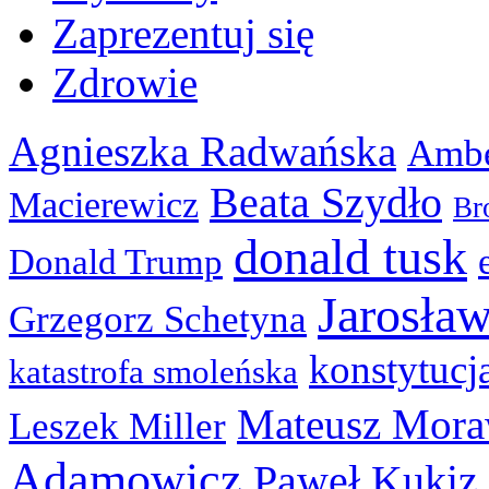
Zaprezentuj się
Zdrowie
Agnieszka Radwańska
Ambe
Beata Szydło
Macierewicz
Br
donald tusk
Donald Trump
Jarosła
Grzegorz Schetyna
konstytucj
katastrofa smoleńska
Mateusz Mora
Leszek Miller
Adamowicz
Paweł Kukiz