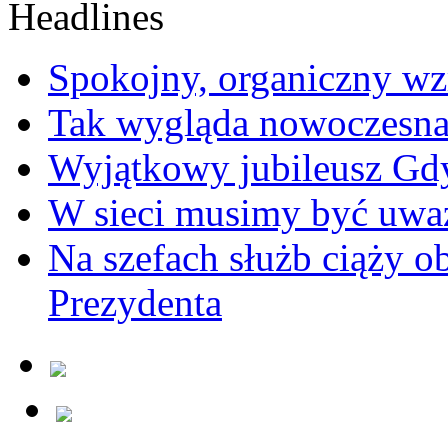
Spokojny, organiczny wz
Tak wygląda nowoczesna
Wyjątkowy jubileusz Gd
W sieci musimy być uwa
Na szefach służb ciąży 
Prezydenta