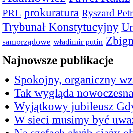
prokuratura
PRL
Ryszard Pet
Trybunał Konstytucyjny
Un
Zbign
samorządowe
władimir putin
Najnowsze publikacje
Spokojny, organiczny wz
Tak wygląda nowoczesna
Wyjątkowy jubileusz Gd
W sieci musimy być uwa
Na szefach służb ciąży 