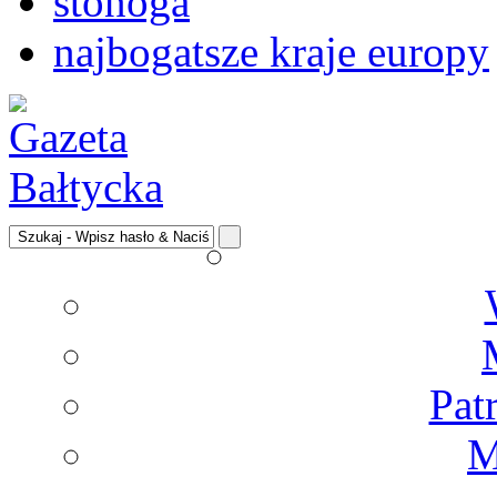
stonoga
najbogatsze kraje europy
Pat
M