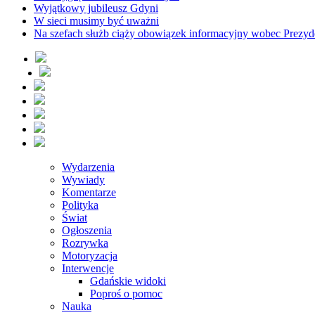
Wyjątkowy jubileusz Gdyni
W sieci musimy być uważni
Na szefach służb ciąży obowiązek informacyjny wobec Prezyd
Wydarzenia
Wywiady
Komentarze
Polityka
Świat
Ogłoszenia
Rozrywka
Motoryzacja
Interwencje
Gdańskie widoki
Poproś o pomoc
Nauka