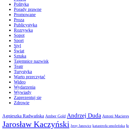
Polityka
Porady prawne
Promowane
Proza
Publicystyka
Rozrywka
Sopot
Sport
Styl
Świat
Sztuka
Tajemnice nazwisk
Teatr
Turystyka
Warto przeczytać
Wideo
Wydarzenia
Wywiady
Zaprezentuj się
Zdrowie
Andrzej Duda
Agnieszka Radwańska
Amber Gold
Antoni Maciere
Jarosław Kaczyński
k
katastrofa smoleńska
Jerzy Janowicz