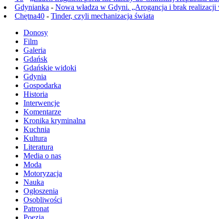
Gdynianka
-
Nowa władza w Gdyni. „Arogancja i brak realizacji
Chętna40
-
Tinder, czyli mechanizacja świata
Donosy
Film
Galeria
Gdańsk
Gdańskie widoki
Gdynia
Gospodarka
Historia
Interwencje
Komentarze
Kronika kryminalna
Kuchnia
Kultura
Literatura
Media o nas
Moda
Motoryzacja
Nauka
Ogłoszenia
Osobliwości
Patronat
Poezja