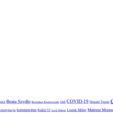
COVID-19
Beata Szydło
wicz
Donald Trump
Bronisław Komorowski
CBA
koronawirus
Mateusz Moraw
onstytucja
Kukiz'15
Leszek Miller
Lech Wałęsa