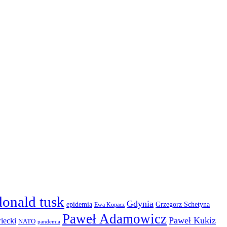
donald tusk
Gdynia
epidemia
Grzegorz Schetyna
Ewa Kopacz
Paweł Adamowicz
Paweł Kukiz
iecki
NATO
pandemia