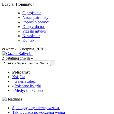
Edycja: Trójmiasto |
O projekcie
Nasze patronaty
Poproś o pomoc
Dołącz do nas
Prześlij artykuł
Newsletter
Kontakt
czwartek, 6 sierpnia, 2026
Z ostatniej chwili »
Polecamy:
Książka
-
Galeria zdjęć
-
Polecane książki
-
Medyczne Grono
Spokojny, organiczny wzrost
Tak wygląda nowoczesna wojna