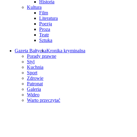
Historia
Kultura
Film
Literatura
Poezja
Proza
Teatr
Sztuka
Gazeta Bałtycka
Kronika kryminalna
Porady prawne
Styl
Kuchnia
Sport
Zdrowie
Patronat
Galeria
Wideo
Warto przeczytać