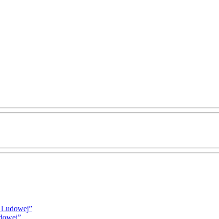
i Ludowej”
udowej”