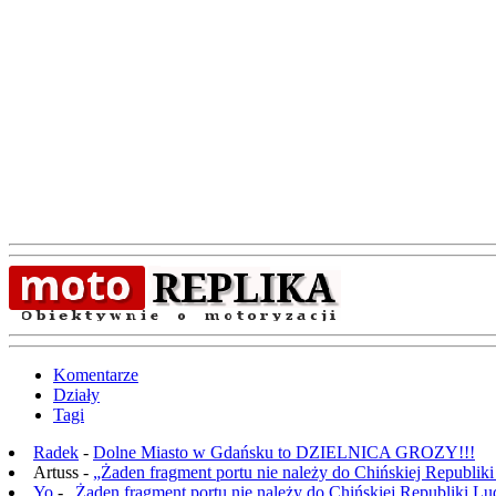
Komentarze
Działy
Tagi
Radek
-
Dolne Miasto w Gdańsku to DZIELNICA GROZY!!!
Artuss -
„Żaden fragment portu nie należy do Chińskiej Republik
Yo
-
„Żaden fragment portu nie należy do Chińskiej Republiki L