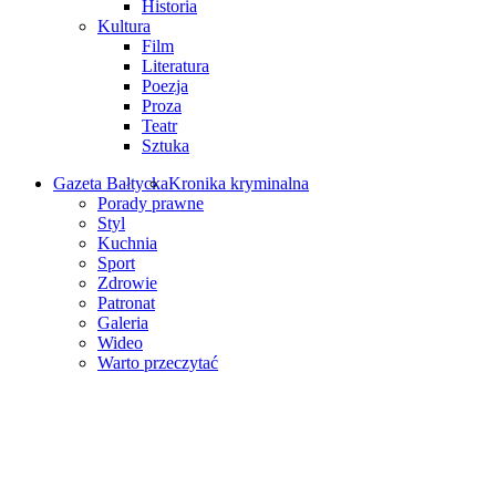
Historia
Kultura
Film
Literatura
Poezja
Proza
Teatr
Sztuka
Gazeta Bałtycka
Kronika kryminalna
Porady prawne
Styl
Kuchnia
Sport
Zdrowie
Patronat
Galeria
Wideo
Warto przeczytać