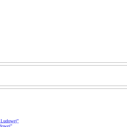
i Ludowej”
udowej”