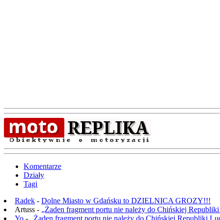
Komentarze
Działy
Tagi
Radek
-
Dolne Miasto w Gdańsku to DZIELNICA GROZY!!!
Artuss -
„Żaden fragment portu nie należy do Chińskiej Republik
Yo
-
„Żaden fragment portu nie należy do Chińskiej Republiki L