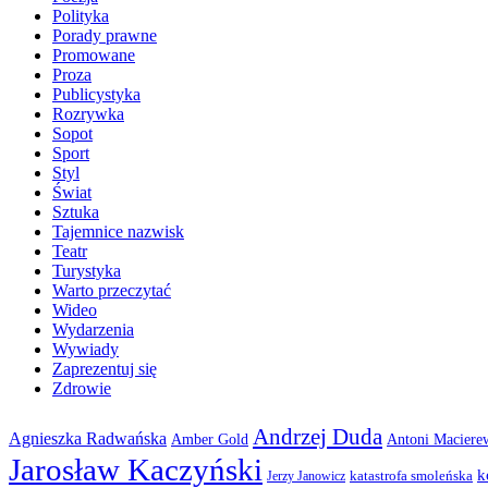
Polityka
Porady prawne
Promowane
Proza
Publicystyka
Rozrywka
Sopot
Sport
Styl
Świat
Sztuka
Tajemnice nazwisk
Teatr
Turystyka
Warto przeczytać
Wideo
Wydarzenia
Wywiady
Zaprezentuj się
Zdrowie
Andrzej Duda
Agnieszka Radwańska
Amber Gold
Antoni Maciere
Jarosław Kaczyński
k
katastrofa smoleńska
Jerzy Janowicz