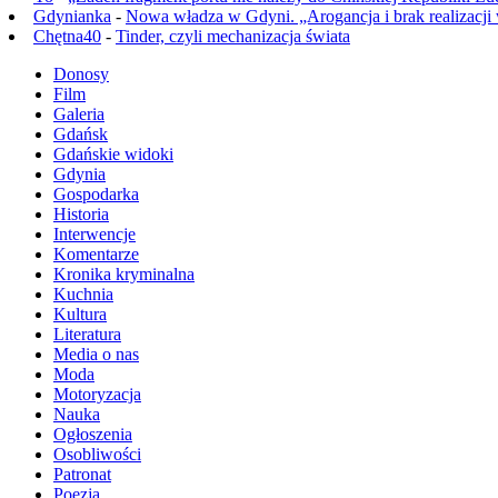
Gdynianka
-
Nowa władza w Gdyni. „Arogancja i brak realizacji
Chętna40
-
Tinder, czyli mechanizacja świata
Donosy
Film
Galeria
Gdańsk
Gdańskie widoki
Gdynia
Gospodarka
Historia
Interwencje
Komentarze
Kronika kryminalna
Kuchnia
Kultura
Literatura
Media o nas
Moda
Motoryzacja
Nauka
Ogłoszenia
Osobliwości
Patronat
Poezja