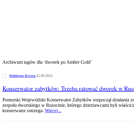
Archiwum tagów dla ‘dworek po Amber Gold’
Waldemar Brzoza
12.09.2013
Konserwator zabytków: Trzeba ratować dworek w Rus
Pomorski Wojewódzki Konserwator Zabytków rozpoczął działania zm
zespołu dworskiego w Rusocinie, którego dzierżawcami byli właści
konserwator ostrzega:
Więcej...