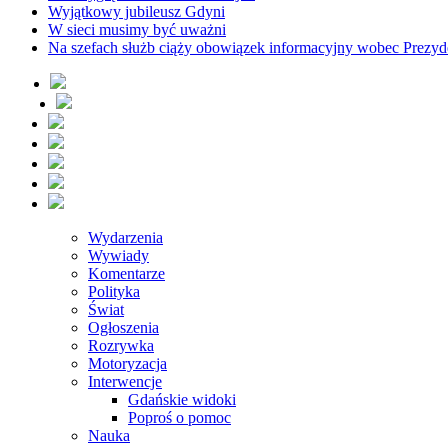
Wyjątkowy jubileusz Gdyni
W sieci musimy być uważni
Na szefach służb ciąży obowiązek informacyjny wobec Prezyd
Wydarzenia
Wywiady
Komentarze
Polityka
Świat
Ogłoszenia
Rozrywka
Motoryzacja
Interwencje
Gdańskie widoki
Poproś o pomoc
Nauka