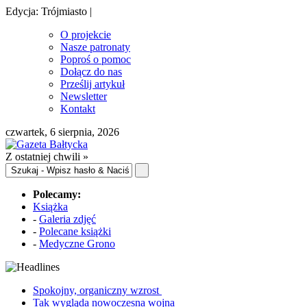
Edycja: Trójmiasto |
O projekcie
Nasze patronaty
Poproś o pomoc
Dołącz do nas
Prześlij artykuł
Newsletter
Kontakt
czwartek, 6 sierpnia, 2026
Z ostatniej chwili »
Polecamy:
Książka
-
Galeria zdjęć
-
Polecane książki
-
Medyczne Grono
Spokojny, organiczny wzrost
Tak wygląda nowoczesna wojna