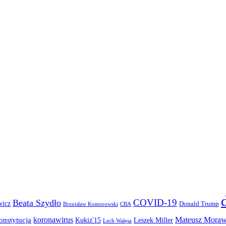
COVID-19
Beata Szydło
wicz
Donald Trump
Bronisław Komorowski
CBA
koronawirus
Mateusz Moraw
onstytucja
Kukiz'15
Leszek Miller
Lech Wałęsa