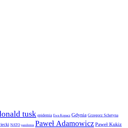
donald tusk
Gdynia
epidemia
Grzegorz Schetyna
Ewa Kopacz
Paweł Adamowicz
Paweł Kukiz
iecki
NATO
pandemia