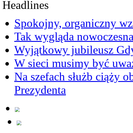
Spokojny, organiczny wz
Tak wygląda nowoczesna
Wyjątkowy jubileusz Gd
W sieci musimy być uwa
Na szefach służb ciąży 
Prezydenta