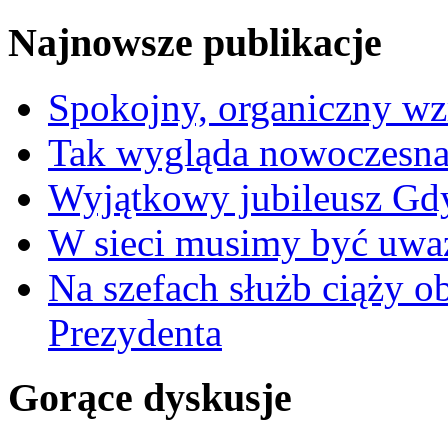
Najnowsze publikacje
Spokojny, organiczny wz
Tak wygląda nowoczesna
Wyjątkowy jubileusz Gd
W sieci musimy być uwa
Na szefach służb ciąży 
Prezydenta
Gorące dyskusje