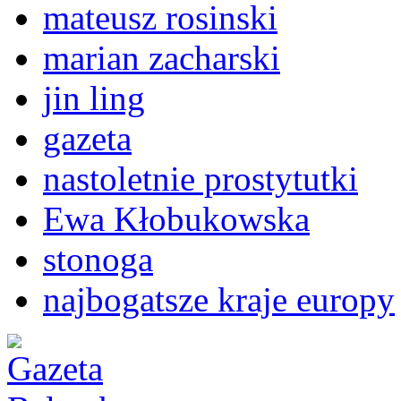
mateusz rosinski
marian zacharski
jin ling
gazeta
nastoletnie prostytutki
Ewa Kłobukowska
stonoga
najbogatsze kraje europy