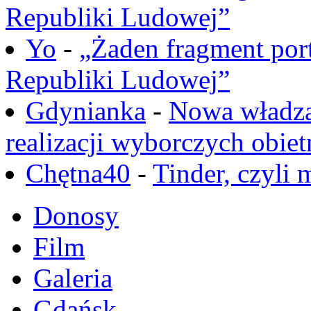
Republiki Ludowej”
Yo
-
„Żaden fragment port
Republiki Ludowej”
Gdynianka
-
Nowa władza
realizacji wyborczych obiet
Chętna40
-
Tinder, czyli 
Donosy
Film
Galeria
Gdańsk