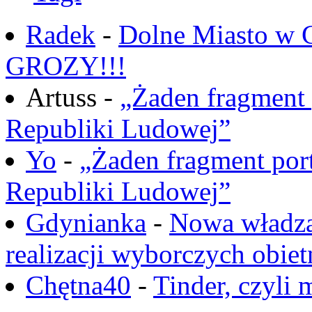
Radek
-
Dolne Miasto w
GROZY!!!
Artuss -
„Żaden fragment 
Republiki Ludowej”
Yo
-
„Żaden fragment port
Republiki Ludowej”
Gdynianka
-
Nowa władza
realizacji wyborczych obiet
Chętna40
-
Tinder, czyli 