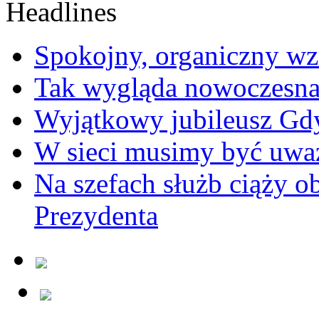
Spokojny, organiczny wz
Tak wygląda nowoczesna
Wyjątkowy jubileusz Gd
W sieci musimy być uwa
Na szefach służb ciąży 
Prezydenta