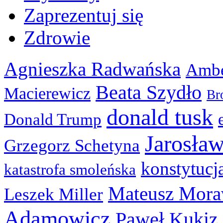
Zaprezentuj się
Zdrowie
Agnieszka Radwańska
Ambe
Beata Szydło
Macierewicz
Br
donald tusk
Donald Trump
Jarosła
Grzegorz Schetyna
konstytucj
katastrofa smoleńska
Mateusz Mora
Leszek Miller
Adamowicz
Paweł Kukiz