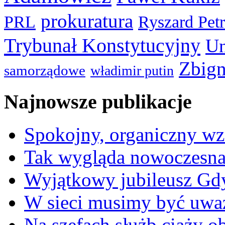
prokuratura
PRL
Ryszard Pet
Trybunał Konstytucyjny
Un
Zbign
samorządowe
władimir putin
Najnowsze publikacje
Spokojny, organiczny wz
Tak wygląda nowoczesna
Wyjątkowy jubileusz Gd
W sieci musimy być uwa
Na szefach służb ciąży 