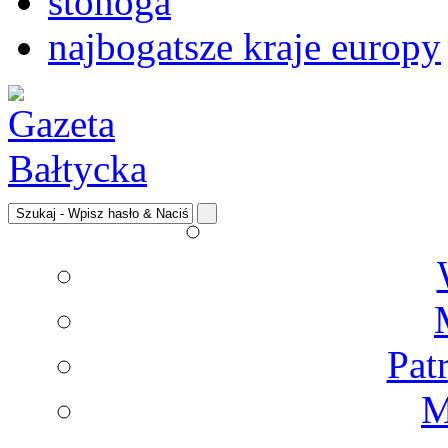
stonoga
najbogatsze kraje europy
Pat
M