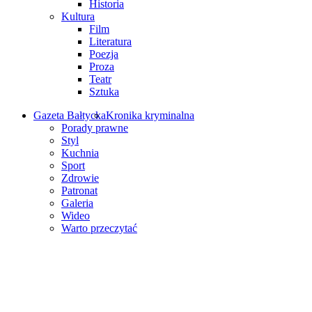
Historia
Kultura
Film
Literatura
Poezja
Proza
Teatr
Sztuka
Gazeta Bałtycka
Kronika kryminalna
Porady prawne
Styl
Kuchnia
Sport
Zdrowie
Patronat
Galeria
Wideo
Warto przeczytać