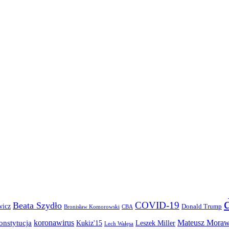
COVID-19
Beata Szydło
wicz
Donald Trump
Bronisław Komorowski
CBA
koronawirus
Mateusz Moraw
onstytucja
Kukiz'15
Leszek Miller
Lech Wałęsa