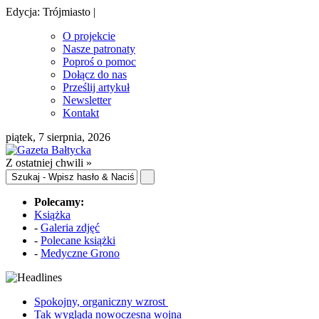
Edycja: Trójmiasto |
O projekcie
Nasze patronaty
Poproś o pomoc
Dołącz do nas
Prześlij artykuł
Newsletter
Kontakt
piątek, 7 sierpnia, 2026
Z ostatniej chwili »
Polecamy:
Książka
-
Galeria zdjęć
-
Polecane książki
-
Medyczne Grono
Spokojny, organiczny wzrost
Tak wygląda nowoczesna wojna