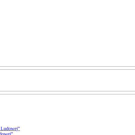
i Ludowej”
udowej”