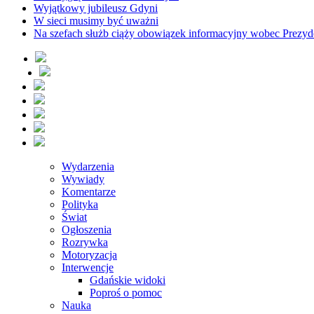
Wyjątkowy jubileusz Gdyni
W sieci musimy być uważni
Na szefach służb ciąży obowiązek informacyjny wobec Prezyd
Wydarzenia
Wywiady
Komentarze
Polityka
Świat
Ogłoszenia
Rozrywka
Motoryzacja
Interwencje
Gdańskie widoki
Poproś o pomoc
Nauka