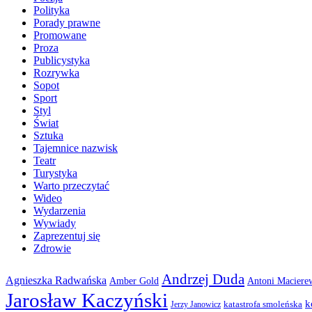
Polityka
Porady prawne
Promowane
Proza
Publicystyka
Rozrywka
Sopot
Sport
Styl
Świat
Sztuka
Tajemnice nazwisk
Teatr
Turystyka
Warto przeczytać
Wideo
Wydarzenia
Wywiady
Zaprezentuj się
Zdrowie
Andrzej Duda
Agnieszka Radwańska
Amber Gold
Antoni Maciere
Jarosław Kaczyński
k
katastrofa smoleńska
Jerzy Janowicz