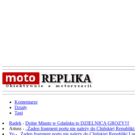
Komentarze
Działy
Tagi
Radek
-
Dolne Miasto w Gdańsku to DZIELNICA GROZY!!!
Artuss -
„Żaden fragment portu nie należy do Chińskiej Republik
Yo
-
„Żaden fragment portu nie należy do Chińskiej Republiki L