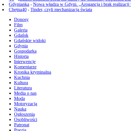
Gdynianka
-
Nowa władza w Gdyni. „Arogancja i brak realizacji
Chętna40
-
Tinder, czyli mechanizacja świata
Donosy
Film
Galeria
Gdańsk
Gdańskie widoki
Gdynia
Gospodarka
Historia
Interwencje
Komentarze
Kronika kryminalna
Kuchnia
Kultura
Literatura
Media o nas
Moda
Motoryzacja
Nauka
Ogłoszenia
Osobliwości
Patronat
Poezja