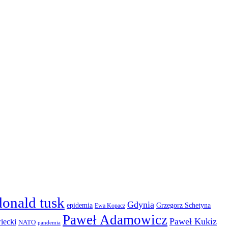
donald tusk
Gdynia
epidemia
Grzegorz Schetyna
Ewa Kopacz
Paweł Adamowicz
Paweł Kukiz
iecki
NATO
pandemia