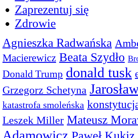
Zaprezentuj się
Zdrowie
Agnieszka Radwańska
Ambe
Beata Szydło
Macierewicz
Br
donald tusk
Donald Trump
Jarosła
Grzegorz Schetyna
konstytucj
katastrofa smoleńska
Mateusz Mora
Leszek Miller
Adamowicz
Paweł Kukiz