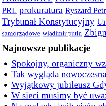
prokuratura
PRL
Ryszard Pet
Trybunał Konstytucyjny
Un
Zbign
samorządowe
władimir putin
Najnowsze publikacje
Spokojny, organiczny wz
Tak wygląda nowoczesna
Wyjątkowy jubileusz Gd
W sieci musimy być uwa
Na szefach służb ciąży 