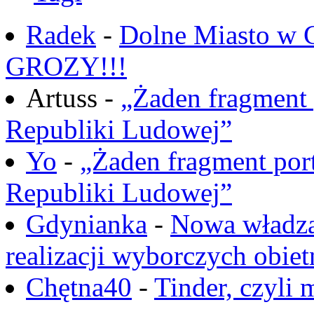
Radek
-
Dolne Miasto w
GROZY!!!
Artuss -
„Żaden fragment 
Republiki Ludowej”
Yo
-
„Żaden fragment port
Republiki Ludowej”
Gdynianka
-
Nowa władza
realizacji wyborczych obiet
Chętna40
-
Tinder, czyli 