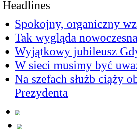
Spokojny, organiczny wz
Tak wygląda nowoczesna
Wyjątkowy jubileusz Gd
W sieci musimy być uwa
Na szefach służb ciąży 
Prezydenta