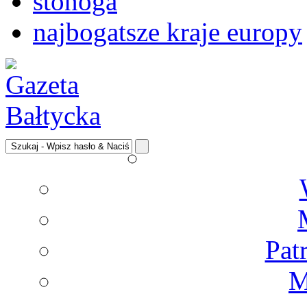
stonoga
najbogatsze kraje europy
Pat
M