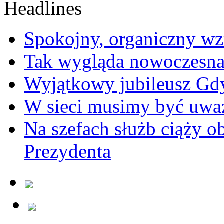
Spokojny, organiczny wz
Tak wygląda nowoczesna
Wyjątkowy jubileusz Gd
W sieci musimy być uwa
Na szefach służb ciąży 
Prezydenta