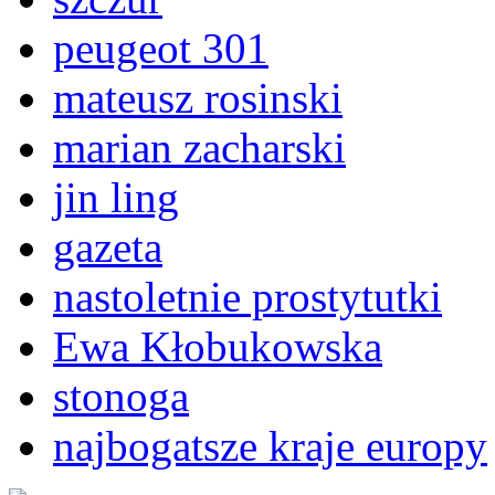
peugeot 301
mateusz rosinski
marian zacharski
jin ling
gazeta
nastoletnie prostytutki
Ewa Kłobukowska
stonoga
najbogatsze kraje europy