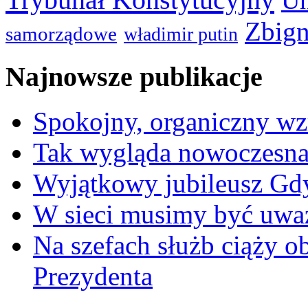
Un
Zbign
samorządowe
władimir putin
Najnowsze publikacje
Spokojny, organiczny wz
Tak wygląda nowoczesna
Wyjątkowy jubileusz Gd
W sieci musimy być uwa
Na szefach służb ciąży 
Prezydenta