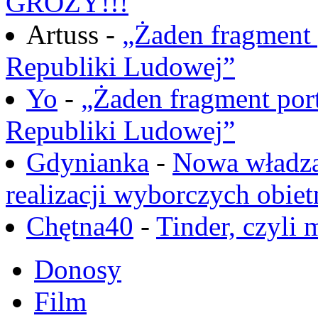
GROZY!!!
Artuss -
„Żaden fragment 
Republiki Ludowej”
Yo
-
„Żaden fragment port
Republiki Ludowej”
Gdynianka
-
Nowa władza
realizacji wyborczych obiet
Chętna40
-
Tinder, czyli 
Donosy
Film