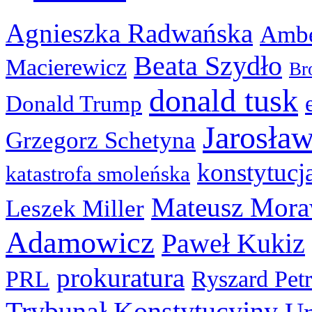
Agnieszka Radwańska
Ambe
Beata Szydło
Macierewicz
Br
donald tusk
Donald Trump
Jarosła
Grzegorz Schetyna
konstytucj
katastrofa smoleńska
Mateusz Mora
Leszek Miller
Adamowicz
Paweł Kukiz
prokuratura
PRL
Ryszard Pet
Trybunał Konstytucyjny