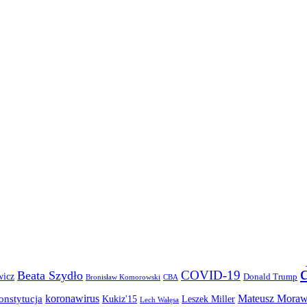
COVID-19
Beata Szydło
wicz
Donald Trump
Bronisław Komorowski
CBA
koronawirus
Mateusz Moraw
onstytucja
Kukiz'15
Leszek Miller
Lech Wałęsa