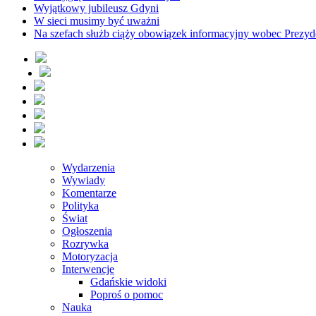
Wyjątkowy jubileusz Gdyni
W sieci musimy być uważni
Na szefach służb ciąży obowiązek informacyjny wobec Prezyd
Wydarzenia
Wywiady
Komentarze
Polityka
Świat
Ogłoszenia
Rozrywka
Motoryzacja
Interwencje
Gdańskie widoki
Poproś o pomoc
Nauka