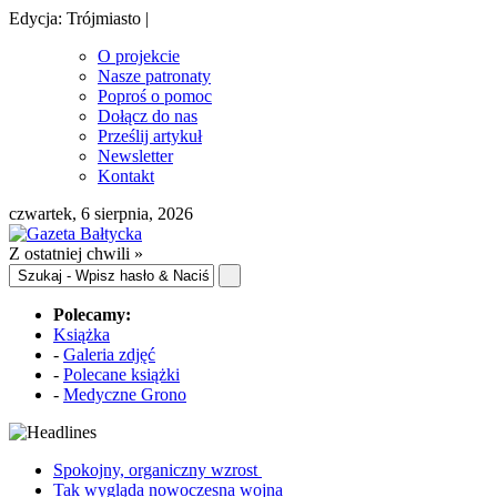
Edycja: Trójmiasto |
O projekcie
Nasze patronaty
Poproś o pomoc
Dołącz do nas
Prześlij artykuł
Newsletter
Kontakt
czwartek, 6 sierpnia, 2026
Z ostatniej chwili »
Polecamy:
Książka
-
Galeria zdjęć
-
Polecane książki
-
Medyczne Grono
Spokojny, organiczny wzrost
Tak wygląda nowoczesna wojna