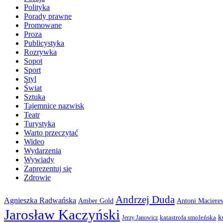
Polityka
Porady prawne
Promowane
Proza
Publicystyka
Rozrywka
Sopot
Sport
Styl
Świat
Sztuka
Tajemnice nazwisk
Teatr
Turystyka
Warto przeczytać
Wideo
Wydarzenia
Wywiady
Zaprezentuj się
Zdrowie
Andrzej Duda
Agnieszka Radwańska
Amber Gold
Antoni Maciere
Jarosław Kaczyński
k
katastrofa smoleńska
Jerzy Janowicz