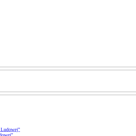
i Ludowej”
udowej”