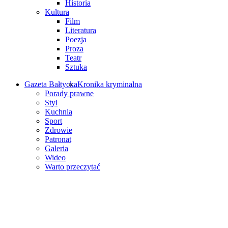
Historia
Kultura
Film
Literatura
Poezja
Proza
Teatr
Sztuka
Gazeta Bałtycka
Kronika kryminalna
Porady prawne
Styl
Kuchnia
Sport
Zdrowie
Patronat
Galeria
Wideo
Warto przeczytać