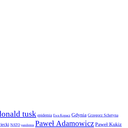
donald tusk
Gdynia
epidemia
Grzegorz Schetyna
Ewa Kopacz
Paweł Adamowicz
Paweł Kukiz
iecki
NATO
pandemia