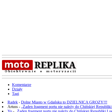
Komentarze
Działy
Tagi
Radek
-
Dolne Miasto w Gdańsku to DZIELNICA GROZY!!!
Artuss -
„Żaden fragment portu nie należy do Chińskiej Republik
Yo
-
„Żaden fragment portu nie należy do Chińskiej Republiki L