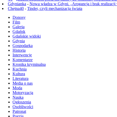
Gdynianka
-
Nowa władza w Gdyni. „Arogancja i brak realizacji
Chętna40
-
Tinder, czyli mechanizacja świata
Donosy
Film
Galeria
Gdańsk
Gdańskie widoki
Gdynia
Gospodarka
Historia
Interwencje
Komentarze
Kronika kryminalna
Kuchnia
Kultura
Literatura
Media o nas
Moda
Motoryzacja
Nauka
Ogłoszenia
Osobliwości
Patronat
Poezja