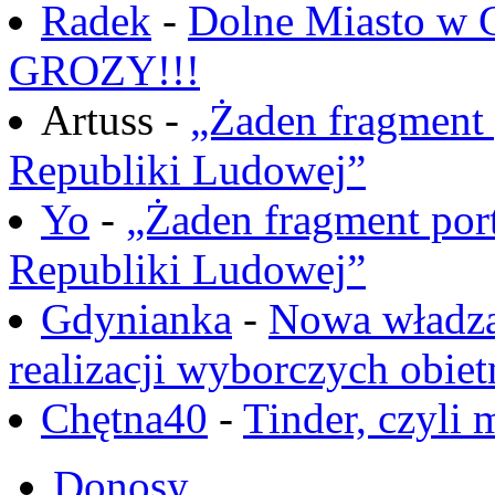
Radek
-
Dolne Miasto w
GROZY!!!
Artuss -
„Żaden fragment 
Republiki Ludowej”
Yo
-
„Żaden fragment port
Republiki Ludowej”
Gdynianka
-
Nowa władza
realizacji wyborczych obiet
Chętna40
-
Tinder, czyli 
Donosy