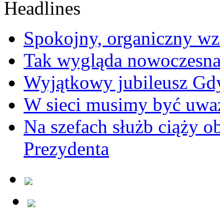
Spokojny, organiczny wz
Tak wygląda nowoczesna
Wyjątkowy jubileusz Gd
W sieci musimy być uwa
Na szefach służb ciąży 
Prezydenta