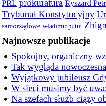
prokuratura
PRL
Ryszard Pet
Trybunał Konstytucyjny
Un
Zbign
samorządowe
władimir putin
Najnowsze publikacje
Spokojny, organiczny wz
Tak wygląda nowoczesna
Wyjątkowy jubileusz Gd
W sieci musimy być uwa
Na szefach służb ciąży 