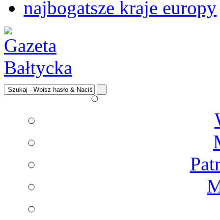
najbogatsze kraje europy
Pat
M