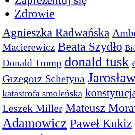
Zdrowie
Agnieszka Radwańska
Ambe
Beata Szydło
Macierewicz
Br
donald tusk
Donald Trump
Jarosła
Grzegorz Schetyna
konstytucj
katastrofa smoleńska
Mateusz Mora
Leszek Miller
Adamowicz
Paweł Kukiz