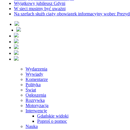
Wyjątkowy jubileusz Gdyni
W sieci musimy być uważni
Na szefach służb ciąży obowiązek informacyjny wobec Prezyd
Wydarzenia
Wywiady
Komentarze
Polityka
Świat
Ogłoszenia
Rozrywka
Motoryzacja
Interwencje
Gdańskie widoki
Poproś o pomoc
Nauka