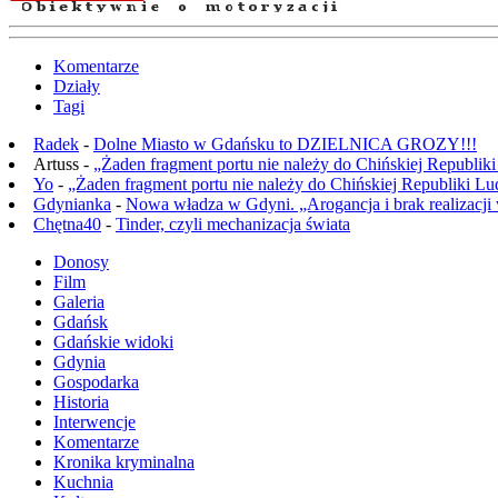
Komentarze
Działy
Tagi
Radek
-
Dolne Miasto w Gdańsku to DZIELNICA GROZY!!!
Artuss -
„Żaden fragment portu nie należy do Chińskiej Republik
Yo
-
„Żaden fragment portu nie należy do Chińskiej Republiki L
Gdynianka
-
Nowa władza w Gdyni. „Arogancja i brak realizacji
Chętna40
-
Tinder, czyli mechanizacja świata
Donosy
Film
Galeria
Gdańsk
Gdańskie widoki
Gdynia
Gospodarka
Historia
Interwencje
Komentarze
Kronika kryminalna
Kuchnia