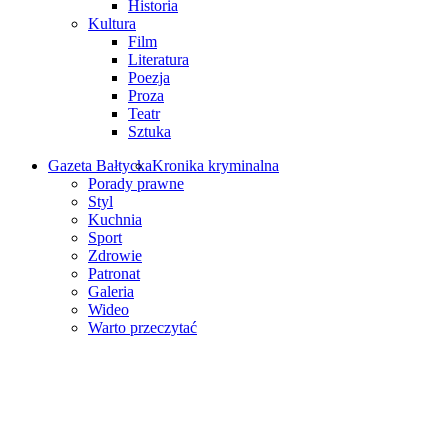
Historia
Kultura
Film
Literatura
Poezja
Proza
Teatr
Sztuka
Gazeta Bałtycka
Kronika kryminalna
Porady prawne
Styl
Kuchnia
Sport
Zdrowie
Patronat
Galeria
Wideo
Warto przeczytać