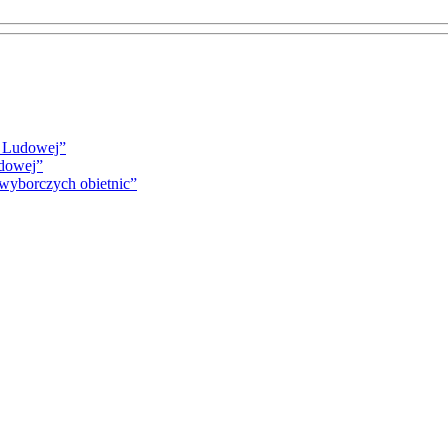
i Ludowej”
udowej”
 wyborczych obietnic”