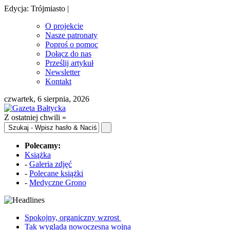
Edycja: Trójmiasto |
O projekcie
Nasze patronaty
Poproś o pomoc
Dołącz do nas
Prześlij artykuł
Newsletter
Kontakt
czwartek, 6 sierpnia, 2026
Z ostatniej chwili »
Polecamy:
Książka
-
Galeria zdjęć
-
Polecane książki
-
Medyczne Grono
Spokojny, organiczny wzrost
Tak wygląda nowoczesna wojna