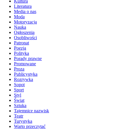
Kultura
Literatura
Media o nas
Moda
Motoryzacja
Nauka
Ogłoszenia
Osobliwości
Patronat
Poezja
Polityka
Porady prawne
Promowane
Proza
Publicystyka
Rozrywka
Sopot
Sport
Styl
Świat
Sztuka
Tajemnice nazwisk
Teatr
Turystyka
Warto przeczytać