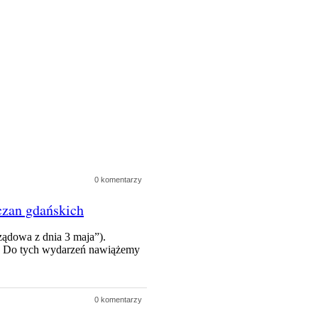
0 komentarzy
czan gdańskich
ządowa z dnia 3 maja”).
7. Do tych wydarzeń nawiążemy
0 komentarzy