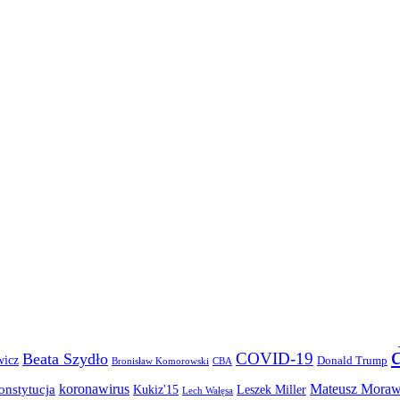
COVID-19
Beata Szydło
wicz
Donald Trump
Bronisław Komorowski
CBA
koronawirus
Mateusz Moraw
onstytucja
Kukiz'15
Leszek Miller
Lech Wałęsa