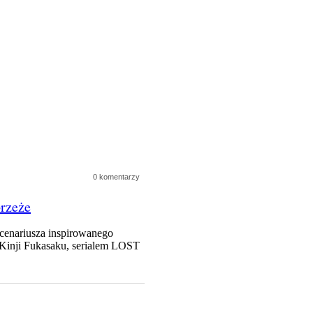
0 komentarzy
rzeże
nariusza inspirowanego
ji Fukasaku, serialem LOST