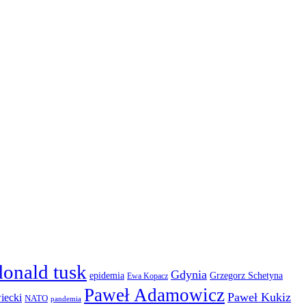
donald tusk
Gdynia
epidemia
Grzegorz Schetyna
Ewa Kopacz
Paweł Adamowicz
Paweł Kukiz
iecki
NATO
pandemia