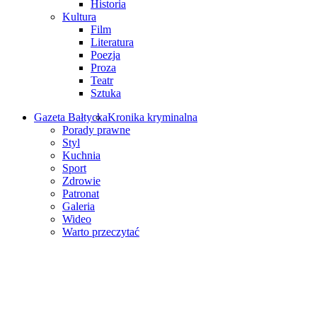
Historia
Kultura
Film
Literatura
Poezja
Proza
Teatr
Sztuka
Gazeta Bałtycka
Kronika kryminalna
Porady prawne
Styl
Kuchnia
Sport
Zdrowie
Patronat
Galeria
Wideo
Warto przeczytać