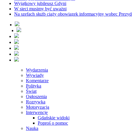
Wyjątkowy jubileusz Gdyni
W sieci musimy być uważni
Na szefach służb ciąży obowiązek informacyjny wobec Prezyd
Wydarzenia
Wywiady
Komentarze
Polityka
Świat
Ogłoszenia
Rozrywka
Motoryzacja
Interwencje
Gdańskie widoki
Poproś o pomoc
Nauka