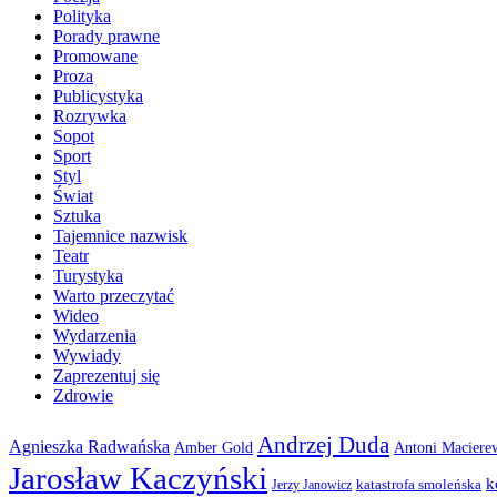
Polityka
Porady prawne
Promowane
Proza
Publicystyka
Rozrywka
Sopot
Sport
Styl
Świat
Sztuka
Tajemnice nazwisk
Teatr
Turystyka
Warto przeczytać
Wideo
Wydarzenia
Wywiady
Zaprezentuj się
Zdrowie
Andrzej Duda
Agnieszka Radwańska
Amber Gold
Antoni Maciere
Jarosław Kaczyński
k
katastrofa smoleńska
Jerzy Janowicz