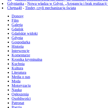
Gdynianka
-
Nowa władza w Gdyni. „Arogancja i brak realizacji
Chętna40
-
Tinder, czyli mechanizacja świata
Donosy
Film
Galeria
Gdańsk
Gdańskie widoki
Gdynia
Gospodarka
Historia
Interwencje
Komentarze
Kronika kryminalna
Kuchnia
Kultura
Literatura
Media o nas
Moda
Motoryzacja
Nauka
Ogłoszenia
Osobliwości
Patronat
Poezja