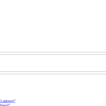
i Ludowej”
udowej”