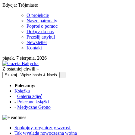
Edycja: Trójmiasto |
O projekcie
Nasze patronaty
Poproś o pomoc
Dołącz do nas
Prześlij artykuł
Newsletter
Kontakt
piątek, 7 sierpnia, 2026
Z ostatniej chwili »
Polecamy:
Książka
-
Galeria zdjęć
-
Polecane książki
-
Medyczne Grono
Spokojny, organiczny wzrost
Tak wygląda nowoczesna wojna