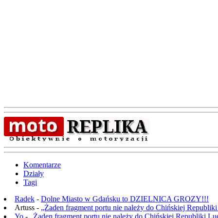
Komentarze
Działy
Tagi
Radek
-
Dolne Miasto w Gdańsku to DZIELNICA GROZY!!!
Artuss -
„Żaden fragment portu nie należy do Chińskiej Republik
Yo
-
„Żaden fragment portu nie należy do Chińskiej Republiki L