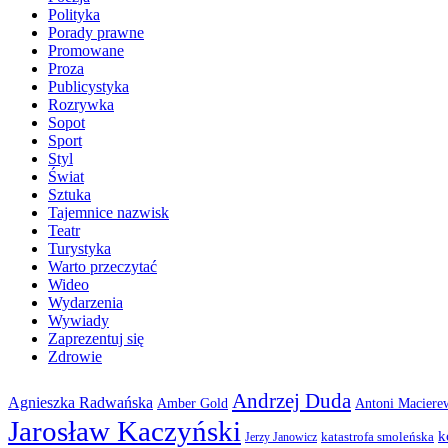
Polityka
Porady prawne
Promowane
Proza
Publicystyka
Rozrywka
Sopot
Sport
Styl
Świat
Sztuka
Tajemnice nazwisk
Teatr
Turystyka
Warto przeczytać
Wideo
Wydarzenia
Wywiady
Zaprezentuj się
Zdrowie
Andrzej Duda
Agnieszka Radwańska
Amber Gold
Antoni Maciere
Jarosław Kaczyński
k
katastrofa smoleńska
Jerzy Janowicz