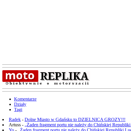
Komentarze
Działy
Tagi
Radek
-
Dolne Miasto w Gdańsku to DZIELNICA GROZY!!!
Artuss -
„Żaden fragment portu nie należy do Chińskiej Republik
Yo
-
„Żaden fragment portu nie należy do Chińskiej Republiki L