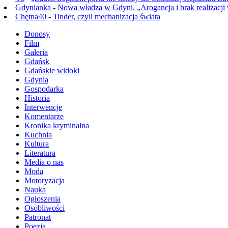
Gdynianka
-
Nowa władza w Gdyni. „Arogancja i brak realizacji
Chętna40
-
Tinder, czyli mechanizacja świata
Donosy
Film
Galeria
Gdańsk
Gdańskie widoki
Gdynia
Gospodarka
Historia
Interwencje
Komentarze
Kronika kryminalna
Kuchnia
Kultura
Literatura
Media o nas
Moda
Motoryzacja
Nauka
Ogłoszenia
Osobliwości
Patronat
Poezja