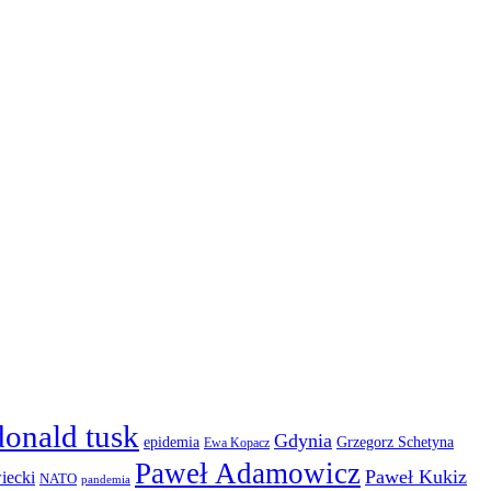
donald tusk
Gdynia
epidemia
Grzegorz Schetyna
Ewa Kopacz
Paweł Adamowicz
Paweł Kukiz
iecki
NATO
pandemia