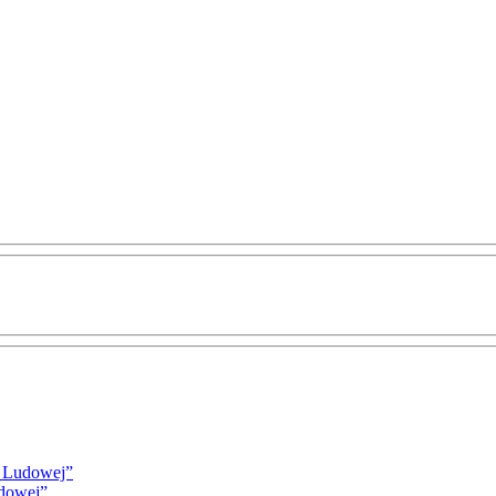
i Ludowej”
udowej”