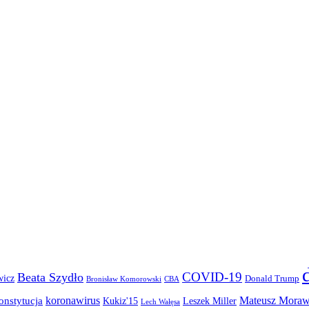
COVID-19
Beata Szydło
wicz
Donald Trump
Bronisław Komorowski
CBA
koronawirus
Mateusz Moraw
onstytucja
Kukiz'15
Leszek Miller
Lech Wałęsa