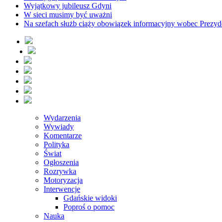
Wyjątkowy jubileusz Gdyni
W sieci musimy być uważni
Na szefach służb ciąży obowiązek informacyjny wobec Prezyd
Wydarzenia
Wywiady
Komentarze
Polityka
Świat
Ogłoszenia
Rozrywka
Motoryzacja
Interwencje
Gdańskie widoki
Poproś o pomoc
Nauka