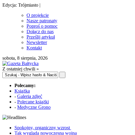
Edycja: Trójmiasto |
O projekcie
Nasze patronaty
Poproś o pomoc
Dołącz do nas
Prześlij artykuł
Newsletter
Kontakt
sobota, 8 sierpnia, 2026
Z ostatniej chwili »
Polecamy:
Książka
-
Galeria zdjęć
-
Polecane książki
-
Medyczne Grono
Spokojny, organiczny wzrost
Tak wygląda nowoczesna wojna