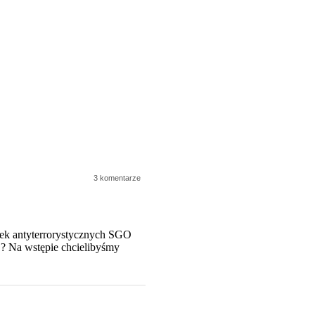
3 komentarze
tek antyterrorystycznych SGO
? Na wstępie chcielibyśmy