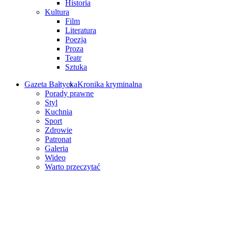
Historia
Kultura
Film
Literatura
Poezja
Proza
Teatr
Sztuka
Gazeta Bałtycka
Kronika kryminalna
Porady prawne
Styl
Kuchnia
Sport
Zdrowie
Patronat
Galeria
Wideo
Warto przeczytać