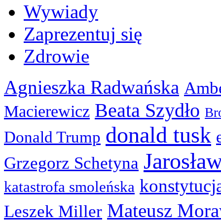
Wywiady
Zaprezentuj się
Zdrowie
Agnieszka Radwańska
Ambe
Beata Szydło
Macierewicz
Br
donald tusk
Donald Trump
Jarosła
Grzegorz Schetyna
konstytucj
katastrofa smoleńska
Mateusz Mora
Leszek Miller