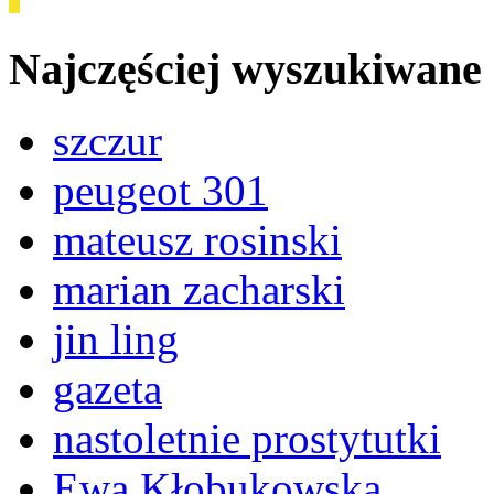
Najczęściej wyszukiwane
szczur
peugeot 301
mateusz rosinski
marian zacharski
jin ling
gazeta
nastoletnie prostytutki
Ewa Kłobukowska