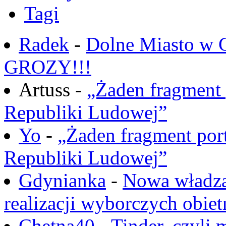
Tagi
Radek
-
Dolne Miasto w
GROZY!!!
Artuss -
„Żaden fragment 
Republiki Ludowej”
Yo
-
„Żaden fragment port
Republiki Ludowej”
Gdynianka
-
Nowa władza
realizacji wyborczych obiet
Chętna40
-
Tinder, czyli 