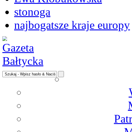
stonoga
najbogatsze kraje europy
Pat
M