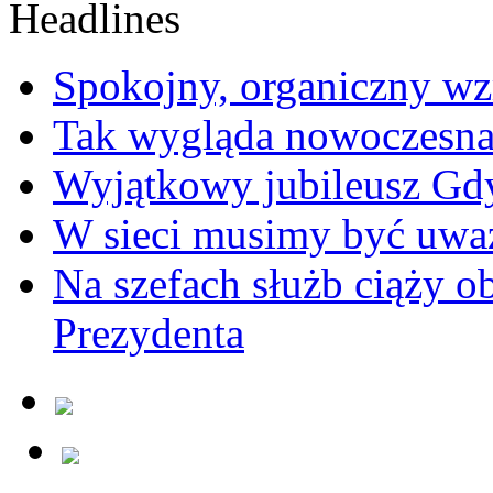
Spokojny, organiczny wz
Tak wygląda nowoczesna
Wyjątkowy jubileusz Gd
W sieci musimy być uwa
Na szefach służb ciąży 
Prezydenta