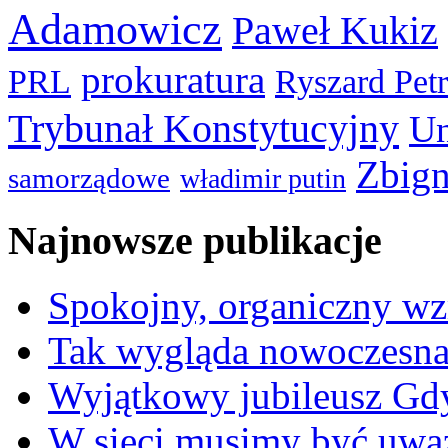
Adamowicz
Paweł Kukiz
prokuratura
PRL
Ryszard Pet
Trybunał Konstytucyjny
Un
Zbign
samorządowe
władimir putin
Najnowsze publikacje
Spokojny, organiczny wz
Tak wygląda nowoczesna
Wyjątkowy jubileusz Gd
W sieci musimy być uwa