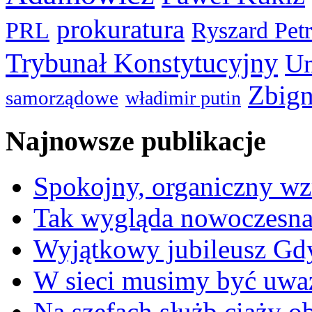
prokuratura
PRL
Ryszard Pet
Trybunał Konstytucyjny
Un
Zbign
samorządowe
władimir putin
Najnowsze publikacje
Spokojny, organiczny wz
Tak wygląda nowoczesna
Wyjątkowy jubileusz Gd
W sieci musimy być uwa
Na szefach służb ciąży 