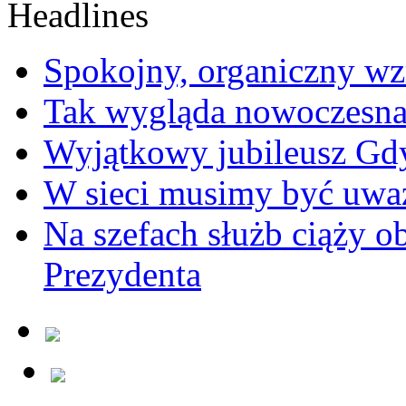
Spokojny, organiczny wz
Tak wygląda nowoczesna
Wyjątkowy jubileusz Gd
W sieci musimy być uwa
Na szefach służb ciąży 
Prezydenta