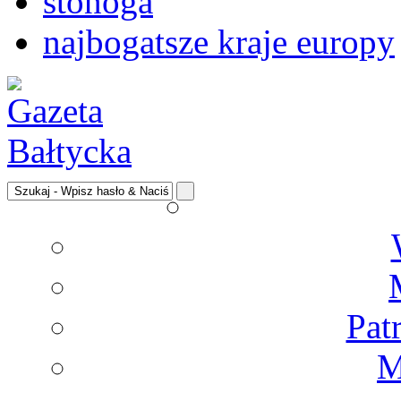
stonoga
najbogatsze kraje europy
Pat
M