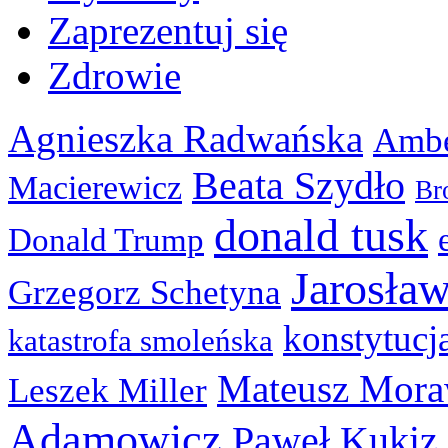
Zaprezentuj się
Zdrowie
Agnieszka Radwańska
Ambe
Beata Szydło
Macierewicz
Br
donald tusk
Donald Trump
Jarosła
Grzegorz Schetyna
konstytucj
katastrofa smoleńska
Mateusz Mora
Leszek Miller
Adamowicz
Paweł Kukiz