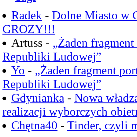
Radek
-
Dolne Miasto w
GROZY!!!
Artuss -
„Żaden fragment 
Republiki Ludowej”
Yo
-
„Żaden fragment port
Republiki Ludowej”
Gdynianka
-
Nowa władza
realizacji wyborczych obiet
Chętna40
-
Tinder, czyli 