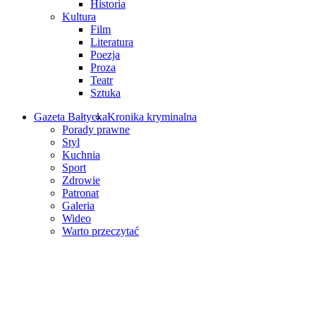
Historia
Kultura
Film
Literatura
Poezja
Proza
Teatr
Sztuka
Gazeta Bałtycka
Kronika kryminalna
Porady prawne
Styl
Kuchnia
Sport
Zdrowie
Patronat
Galeria
Wideo
Warto przeczytać