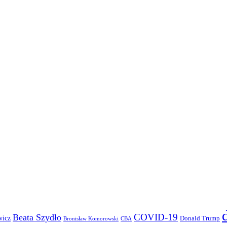
COVID-19
Beata Szydło
wicz
Donald Trump
Bronisław Komorowski
CBA