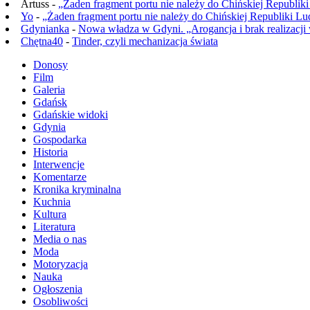
Artuss -
„Żaden fragment portu nie należy do Chińskiej Republik
Yo
-
„Żaden fragment portu nie należy do Chińskiej Republiki L
Gdynianka
-
Nowa władza w Gdyni. „Arogancja i brak realizacji
Chętna40
-
Tinder, czyli mechanizacja świata
Donosy
Film
Galeria
Gdańsk
Gdańskie widoki
Gdynia
Gospodarka
Historia
Interwencje
Komentarze
Kronika kryminalna
Kuchnia
Kultura
Literatura
Media o nas
Moda
Motoryzacja
Nauka
Ogłoszenia
Osobliwości