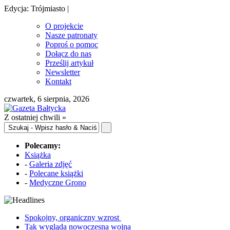
Edycja: Trójmiasto |
O projekcie
Nasze patronaty
Poproś o pomoc
Dołącz do nas
Prześlij artykuł
Newsletter
Kontakt
czwartek, 6 sierpnia, 2026
Z ostatniej chwili »
Polecamy:
Książka
-
Galeria zdjęć
-
Polecane książki
-
Medyczne Grono
Spokojny, organiczny wzrost
Tak wygląda nowoczesna wojna