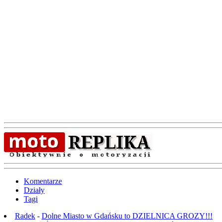
Komentarze
Działy
Tagi
Radek
-
Dolne Miasto w Gdańsku to DZIELNICA GROZY!!!