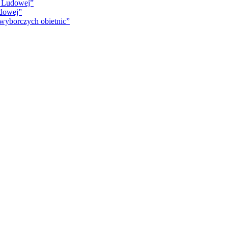
i Ludowej”
udowej”
 wyborczych obietnic”