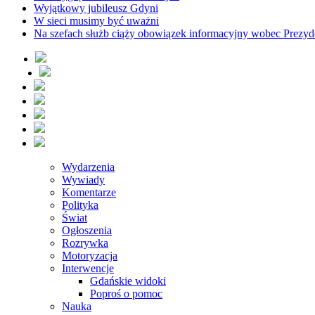
Wyjątkowy jubileusz Gdyni
W sieci musimy być uważni
Na szefach służb ciąży obowiązek informacyjny wobec Prezyd
Wydarzenia
Wywiady
Komentarze
Polityka
Świat
Ogłoszenia
Rozrywka
Motoryzacja
Interwencje
Gdańskie widoki
Poproś o pomoc
Nauka