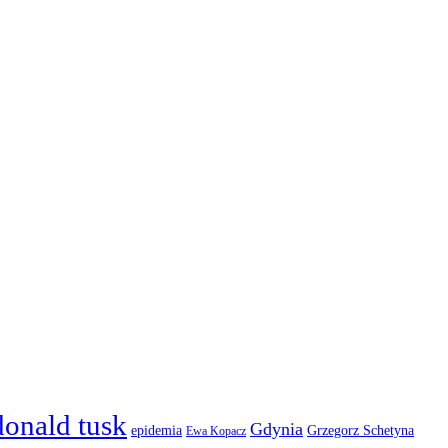
donald tusk
Gdynia
epidemia
Grzegorz Schetyna
Ewa Kopacz