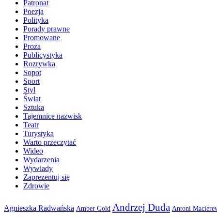
Patronat
Poezja
Polityka
Porady prawne
Promowane
Proza
Publicystyka
Rozrywka
Sopot
Sport
Styl
Świat
Sztuka
Tajemnice nazwisk
Teatr
Turystyka
Warto przeczytać
Wideo
Wydarzenia
Wywiady
Zaprezentuj się
Zdrowie
Andrzej Duda
Agnieszka Radwańska
Amber Gold
Antoni Maciere