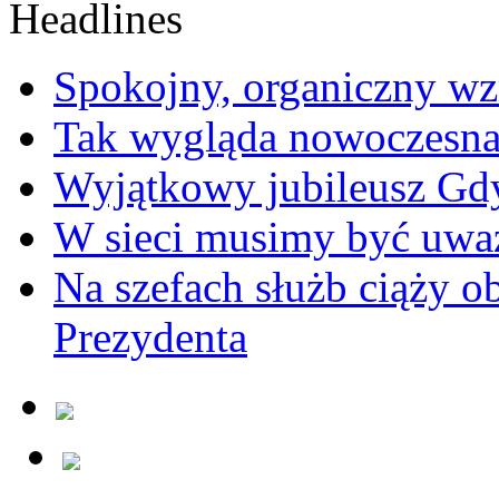
Spokojny, organiczny wz
Tak wygląda nowoczesna
Wyjątkowy jubileusz Gd
W sieci musimy być uwa
Na szefach służb ciąży 
Prezydenta