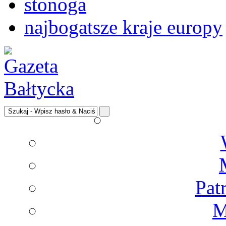
stonoga
najbogatsze kraje europy
Pat
M