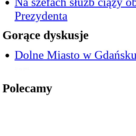
Na szefach służb ciąży 
Prezydenta
Gorące dyskusje
Dolne Miasto w Gdańs
22 sty 2015
Polecamy