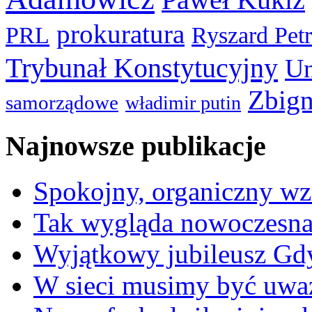
prokuratura
PRL
Ryszard Pet
Trybunał Konstytucyjny
Un
Zbign
samorządowe
władimir putin
Najnowsze publikacje
Spokojny, organiczny wz
Tak wygląda nowoczesna
Wyjątkowy jubileusz Gd
W sieci musimy być uwa