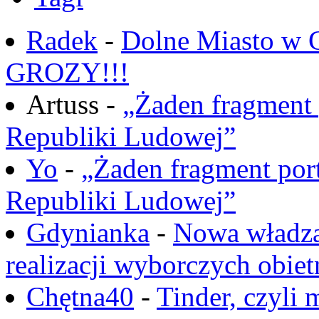
Radek
-
Dolne Miasto w
GROZY!!!
Artuss -
„Żaden fragment 
Republiki Ludowej”
Yo
-
„Żaden fragment port
Republiki Ludowej”
Gdynianka
-
Nowa władza
realizacji wyborczych obiet
Chętna40
-
Tinder, czyli 