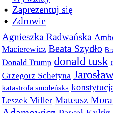
Zaprezentuj się
Zdrowie
Agnieszka Radwańska
Ambe
Beata Szydło
Macierewicz
Br
donald tusk
Donald Trump
Jarosła
Grzegorz Schetyna
konstytucj
katastrofa smoleńska
Mateusz Mora
Leszek Miller
Adamowicz
Paweł Kukiz