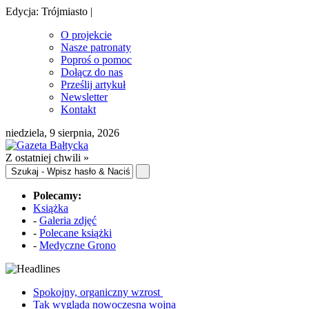
Edycja: Trójmiasto |
O projekcie
Nasze patronaty
Poproś o pomoc
Dołącz do nas
Prześlij artykuł
Newsletter
Kontakt
niedziela, 9 sierpnia, 2026
Z ostatniej chwili »
Polecamy:
Książka
-
Galeria zdjęć
-
Polecane książki
-
Medyczne Grono
Spokojny, organiczny wzrost
Tak wygląda nowoczesna wojna