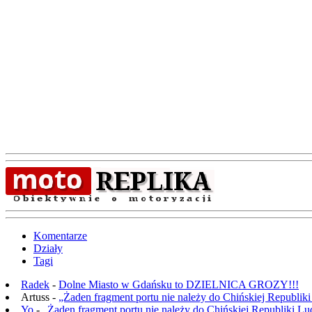
Komentarze
Działy
Tagi
Radek
-
Dolne Miasto w Gdańsku to DZIELNICA GROZY!!!
Artuss -
„Żaden fragment portu nie należy do Chińskiej Republik
Yo
-
„Żaden fragment portu nie należy do Chińskiej Republiki L