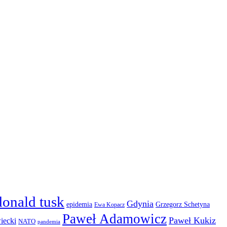
donald tusk
Gdynia
epidemia
Grzegorz Schetyna
Ewa Kopacz
Paweł Adamowicz
Paweł Kukiz
iecki
NATO
pandemia