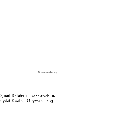
0 komentarzy
agą nad Rafałem Trzaskowskim,
ydat Koalicji Obywatelskiej