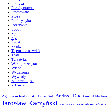
Polityka
Porady prawne
Promowane
Proza
Publicystyka
Rozrywka
Sopot
Sport
Styl
Świat
Sztuka
Tajemnice nazwisk
Teatr
Turystyka
Warto przeczytać
Wideo
Wydarzenia
Wywiady
Zaprezentuj się
Zdrowie
Andrzej Duda
Agnieszka Radwańska
Amber Gold
Antoni Maciere
Jarosław Kaczyński
k
katastrofa smoleńska
Jerzy Janowicz