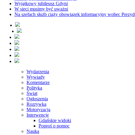
Wyjątkowy jubileusz Gdyni
W sieci musimy być uważni
Na szefach służb ciąży obowiązek informacyjny wobec Prezyd
Wydarzenia
Wywiady
Komentarze
Polityka
Świat
Ogłoszenia
Rozrywka
Motoryzacja
Interwencje
Gdańskie widoki
Poproś o pomoc
Nauka