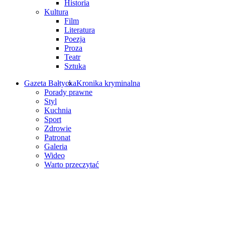
Historia
Kultura
Film
Literatura
Poezja
Proza
Teatr
Sztuka
Gazeta Bałtycka
Kronika kryminalna
Porady prawne
Styl
Kuchnia
Sport
Zdrowie
Patronat
Galeria
Wideo
Warto przeczytać