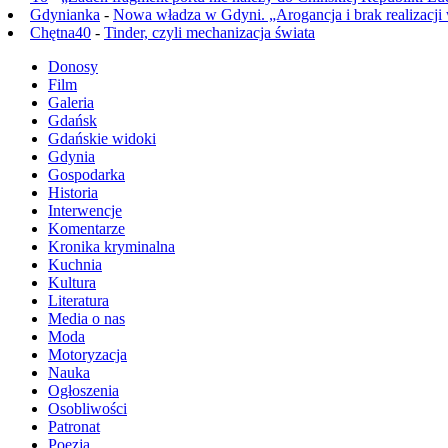
Gdynianka
-
Nowa władza w Gdyni. „Arogancja i brak realizacji
Chętna40
-
Tinder, czyli mechanizacja świata
Donosy
Film
Galeria
Gdańsk
Gdańskie widoki
Gdynia
Gospodarka
Historia
Interwencje
Komentarze
Kronika kryminalna
Kuchnia
Kultura
Literatura
Media o nas
Moda
Motoryzacja
Nauka
Ogłoszenia
Osobliwości
Patronat
Poezja