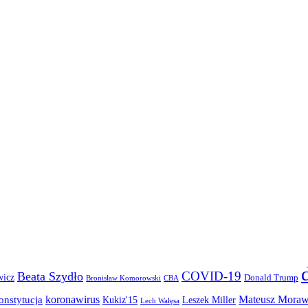
COVID-19
Beata Szydło
wicz
Donald Trump
Bronisław Komorowski
CBA
koronawirus
Mateusz Moraw
onstytucja
Kukiz'15
Leszek Miller
Lech Wałęsa