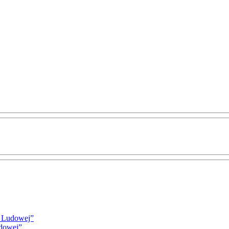
i Ludowej”
udowej”