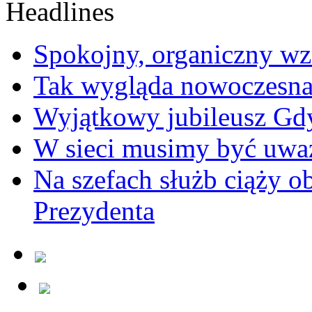
Spokojny, organiczny wz
Tak wygląda nowoczesna
Wyjątkowy jubileusz Gd
W sieci musimy być uwa
Na szefach służb ciąży 
Prezydenta