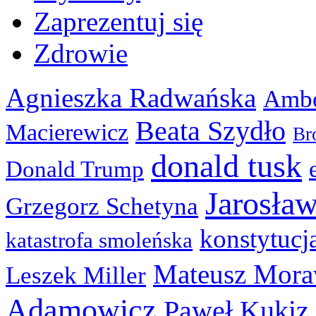
Zaprezentuj się
Zdrowie
Agnieszka Radwańska
Ambe
Beata Szydło
Macierewicz
Br
donald tusk
Donald Trump
Jarosła
Grzegorz Schetyna
konstytucj
katastrofa smoleńska
Mateusz Mora
Leszek Miller
Adamowicz
Paweł Kukiz