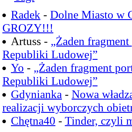
Radek
-
Dolne Miasto w
GROZY!!!
Artuss -
„Żaden fragment 
Republiki Ludowej”
Yo
-
„Żaden fragment port
Republiki Ludowej”
Gdynianka
-
Nowa władza
realizacji wyborczych obiet
Chętna40
-
Tinder, czyli 