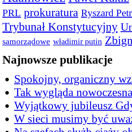
prokuratura
PRL
Ryszard Pet
Trybunał Konstytucyjny
Un
Zbign
samorządowe
władimir putin
Najnowsze publikacje
Spokojny, organiczny wz
Tak wygląda nowoczesna
Wyjątkowy jubileusz Gd
W sieci musimy być uwa
Na szefach służb ciąży 