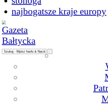
stonoga
najbogatsze kraje europy
Pat
M