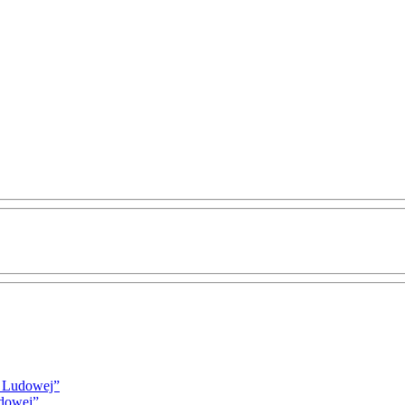
i Ludowej”
udowej”