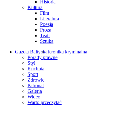
Historia
Kultura
Film
Literatura
Poezja
Proza
Teatr
Sztuka
Gazeta Bałtycka
Kronika kryminalna
Porady prawne
Styl
Kuchnia
Sport
Zdrowie
Patronat
Galeria
Wideo
Warto przeczytać