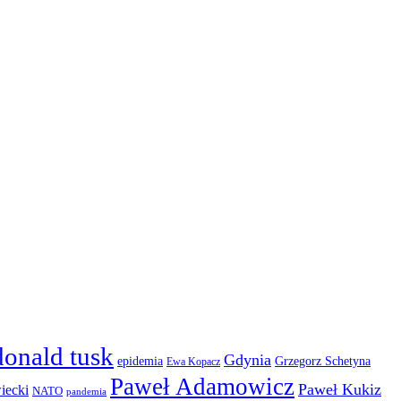
donald tusk
Gdynia
epidemia
Grzegorz Schetyna
Ewa Kopacz
Paweł Adamowicz
Paweł Kukiz
iecki
NATO
pandemia