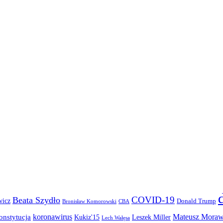
COVID-19
Beata Szydło
wicz
Donald Trump
Bronisław Komorowski
CBA
koronawirus
Mateusz Moraw
onstytucja
Kukiz'15
Leszek Miller
Lech Wałęsa