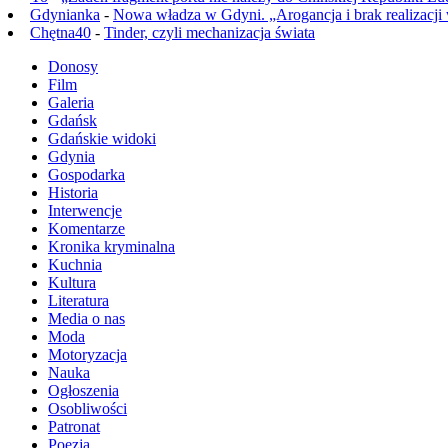
Gdynianka
-
Nowa władza w Gdyni. „Arogancja i brak realizacji
Chętna40
-
Tinder, czyli mechanizacja świata
Donosy
Film
Galeria
Gdańsk
Gdańskie widoki
Gdynia
Gospodarka
Historia
Interwencje
Komentarze
Kronika kryminalna
Kuchnia
Kultura
Literatura
Media o nas
Moda
Motoryzacja
Nauka
Ogłoszenia
Osobliwości
Patronat
Poezja