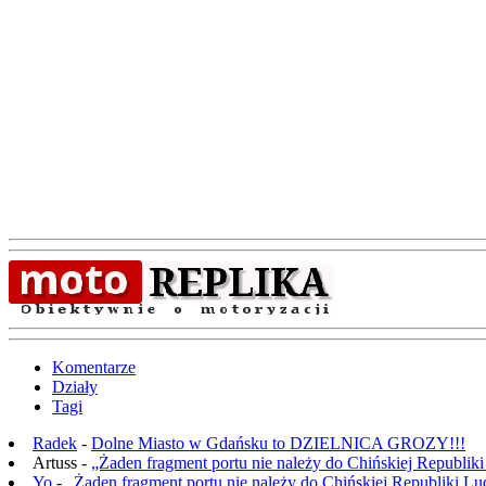
Komentarze
Działy
Tagi
Radek
-
Dolne Miasto w Gdańsku to DZIELNICA GROZY!!!
Artuss -
„Żaden fragment portu nie należy do Chińskiej Republik
Yo
-
„Żaden fragment portu nie należy do Chińskiej Republiki L