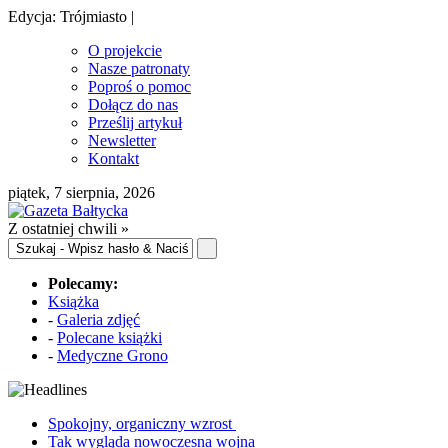
Edycja: Trójmiasto |
O projekcie
Nasze patronaty
Poproś o pomoc
Dołącz do nas
Prześlij artykuł
Newsletter
Kontakt
piątek, 7 sierpnia, 2026
Z ostatniej chwili »
Polecamy:
Książka
-
Galeria zdjęć
-
Polecane książki
-
Medyczne Grono
Spokojny, organiczny wzrost
Tak wygląda nowoczesna wojna