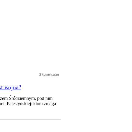
3 komentarze
st wojna?
orzem Śródziemnym, pod nim
ii Palestyńskiej: która zmaga