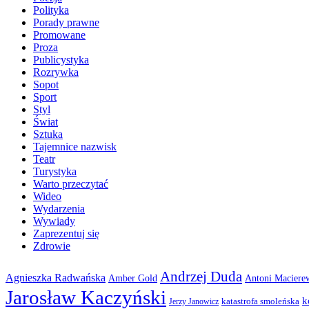
Polityka
Porady prawne
Promowane
Proza
Publicystyka
Rozrywka
Sopot
Sport
Styl
Świat
Sztuka
Tajemnice nazwisk
Teatr
Turystyka
Warto przeczytać
Wideo
Wydarzenia
Wywiady
Zaprezentuj się
Zdrowie
Andrzej Duda
Agnieszka Radwańska
Amber Gold
Antoni Maciere
Jarosław Kaczyński
k
katastrofa smoleńska
Jerzy Janowicz