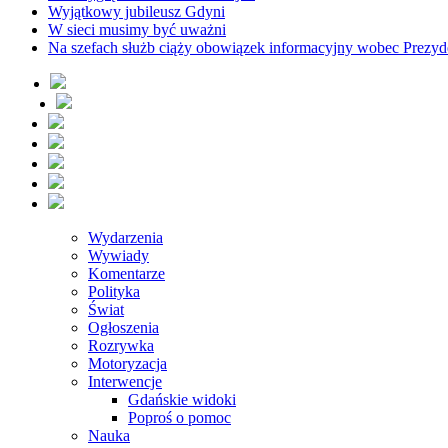
Wyjątkowy jubileusz Gdyni
W sieci musimy być uważni
Na szefach służb ciąży obowiązek informacyjny wobec Prezyd
Wydarzenia
Wywiady
Komentarze
Polityka
Świat
Ogłoszenia
Rozrywka
Motoryzacja
Interwencje
Gdańskie widoki
Poproś o pomoc
Nauka