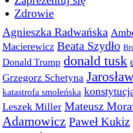
Zdrowie
Agnieszka Radwańska
Ambe
Beata Szydło
Macierewicz
Br
donald tusk
Donald Trump
Jarosła
Grzegorz Schetyna
konstytucj
katastrofa smoleńska
Mateusz Mora
Leszek Miller
Adamowicz
Paweł Kukiz