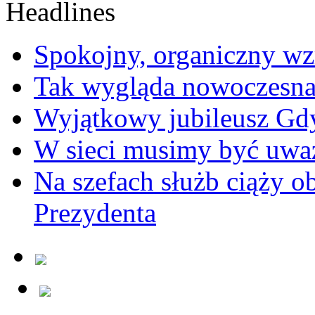
Spokojny, organiczny wz
Tak wygląda nowoczesna
Wyjątkowy jubileusz Gd
W sieci musimy być uwa
Na szefach służb ciąży 
Prezydenta