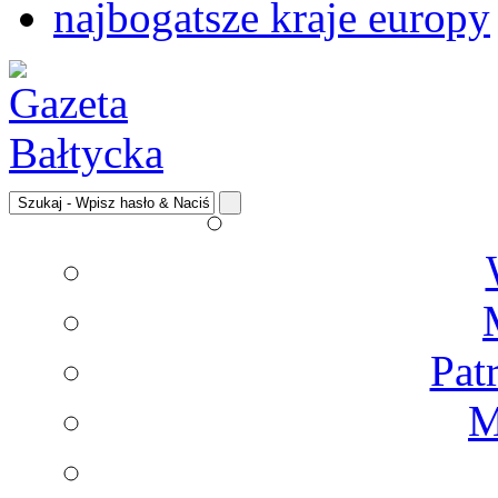
najbogatsze kraje europy
Pat
M