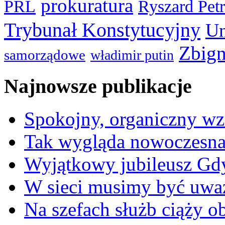
prokuratura
PRL
Ryszard Pet
Trybunał Konstytucyjny
Un
Zbign
samorządowe
władimir putin
Najnowsze publikacje
Spokojny, organiczny wz
Tak wygląda nowoczesna
Wyjątkowy jubileusz Gd
W sieci musimy być uwa
Na szefach służb ciąży 