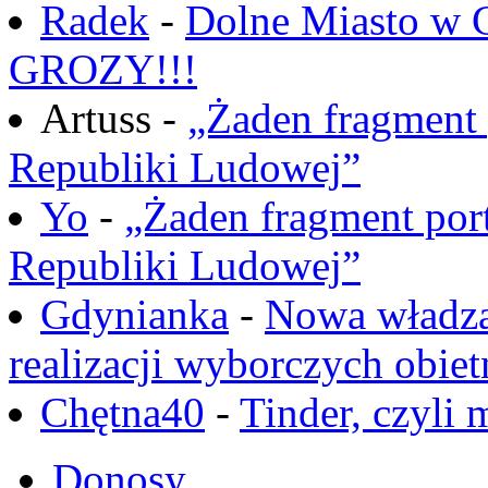
Radek
-
Dolne Miasto w
GROZY!!!
Artuss -
„Żaden fragment 
Republiki Ludowej”
Yo
-
„Żaden fragment port
Republiki Ludowej”
Gdynianka
-
Nowa władza
realizacji wyborczych obiet
Chętna40
-
Tinder, czyli 
Donosy