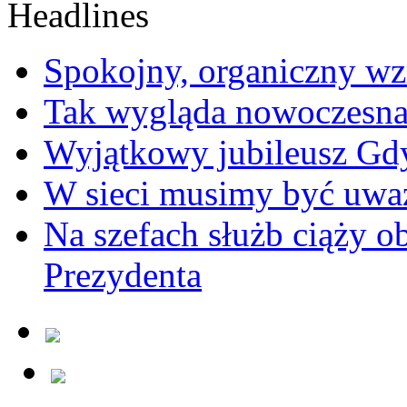
Spokojny, organiczny wz
Tak wygląda nowoczesna
Wyjątkowy jubileusz Gd
W sieci musimy być uwa
Na szefach służb ciąży 
Prezydenta