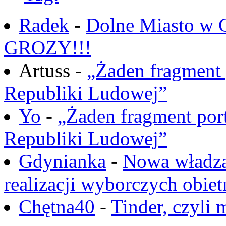
Radek
-
Dolne Miasto w
GROZY!!!
Artuss -
„Żaden fragment 
Republiki Ludowej”
Yo
-
„Żaden fragment port
Republiki Ludowej”
Gdynianka
-
Nowa władza
realizacji wyborczych obiet
Chętna40
-
Tinder, czyli 