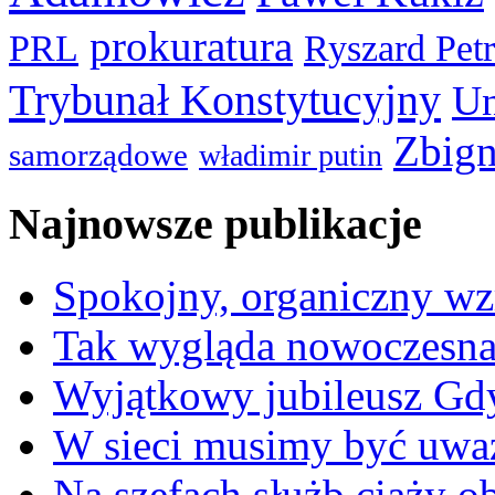
prokuratura
PRL
Ryszard Pet
Trybunał Konstytucyjny
Un
Zbign
samorządowe
władimir putin
Najnowsze publikacje
Spokojny, organiczny wz
Tak wygląda nowoczesna
Wyjątkowy jubileusz Gd
W sieci musimy być uwa
Na szefach służb ciąży 