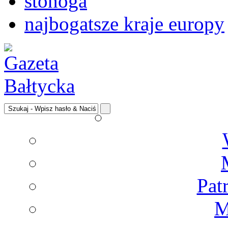
stonoga
najbogatsze kraje europy
Pat
M