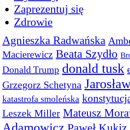
Zaprezentuj się
Zdrowie
Agnieszka Radwańska
Ambe
Beata Szydło
Macierewicz
Br
donald tusk
Donald Trump
Jarosła
Grzegorz Schetyna
konstytucj
katastrofa smoleńska
Mateusz Mora
Leszek Miller
Adamowicz
Paweł Kukiz