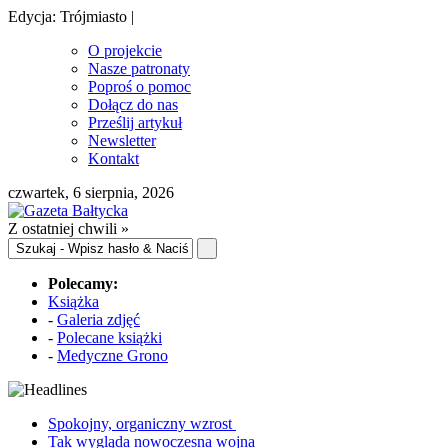
Edycja: Trójmiasto |
O projekcie
Nasze patronaty
Poproś o pomoc
Dołącz do nas
Prześlij artykuł
Newsletter
Kontakt
czwartek, 6 sierpnia, 2026
Z ostatniej chwili »
Polecamy:
Książka
-
Galeria zdjęć
-
Polecane książki
-
Medyczne Grono
Spokojny, organiczny wzrost
Tak wygląda nowoczesna wojna