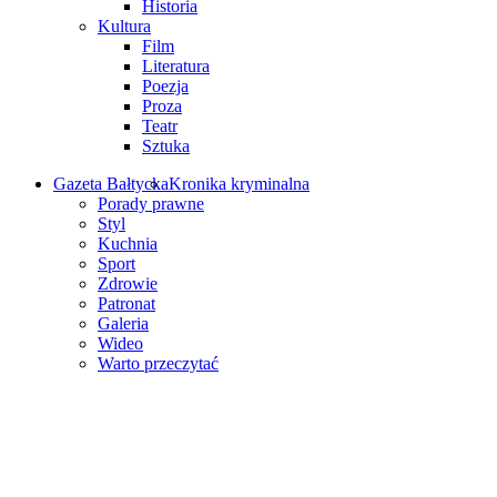
Historia
Kultura
Film
Literatura
Poezja
Proza
Teatr
Sztuka
Gazeta Bałtycka
Kronika kryminalna
Porady prawne
Styl
Kuchnia
Sport
Zdrowie
Patronat
Galeria
Wideo
Warto przeczytać