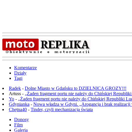
Komentarze
Działy
Tagi
Radek
-
Dolne Miasto w Gdańsku to DZIELNICA GROZY!!!
Artuss -
„Żaden fragment portu nie należy do Chińskiej Republik
Yo
-
„Żaden fragment portu nie należy do Chińskiej Republiki L
Gdynianka
-
Nowa władza w Gdyni. „Arogancja i brak realizacji
Chętna40
-
Tinder, czyli mechanizacja świata
Donosy
Film
Galeria