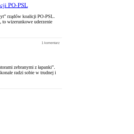
icji PO-PSL
dyt” rządów koalicji PO-PSL.
, to wizerunkowe uderzenie
1 komentarz
orami zebranymi z łapanki”.
onale radzi sobie w trudnej i