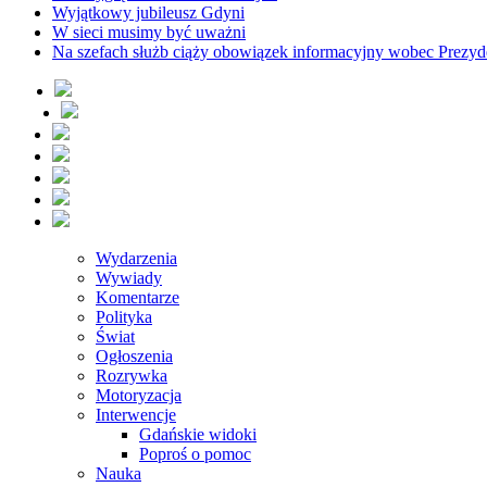
Wyjątkowy jubileusz Gdyni
W sieci musimy być uważni
Na szefach służb ciąży obowiązek informacyjny wobec Prezyd
Wydarzenia
Wywiady
Komentarze
Polityka
Świat
Ogłoszenia
Rozrywka
Motoryzacja
Interwencje
Gdańskie widoki
Poproś o pomoc
Nauka