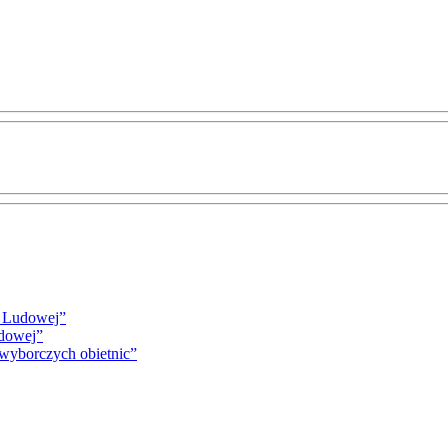
i Ludowej”
udowej”
 wyborczych obietnic”