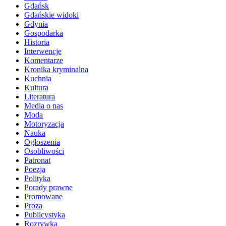
Gdańsk
Gdańskie widoki
Gdynia
Gospodarka
Historia
Interwencje
Komentarze
Kronika kryminalna
Kuchnia
Kultura
Literatura
Media o nas
Moda
Motoryzacja
Nauka
Ogłoszenia
Osobliwości
Patronat
Poezja
Polityka
Porady prawne
Promowane
Proza
Publicystyka
Rozrywka