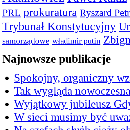
prokuratura
PRL
Ryszard Pet
Trybunał Konstytucyjny
Un
Zbign
samorządowe
władimir putin
Najnowsze publikacje
Spokojny, organiczny wz
Tak wygląda nowoczesna
Wyjątkowy jubileusz Gd
W sieci musimy być uwa
Na szefach służb ciąży 