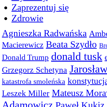
Zaprezentuj się
Zdrowie
Agnieszka Radwańska
Ambe
Beata Szydło
Macierewicz
Br
donald tusk
Donald Trump
Jarosła
Grzegorz Schetyna
konstytucj
katastrofa smoleńska
Mateusz Mora
Leszek Miller
Adamowicz
Paweł Kukiz