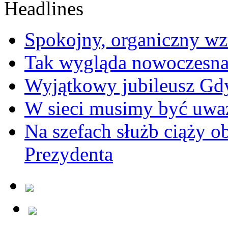
Spokojny, organiczny wz
Tak wygląda nowoczesna
Wyjątkowy jubileusz Gd
W sieci musimy być uwa
Na szefach służb ciąży 
Prezydenta