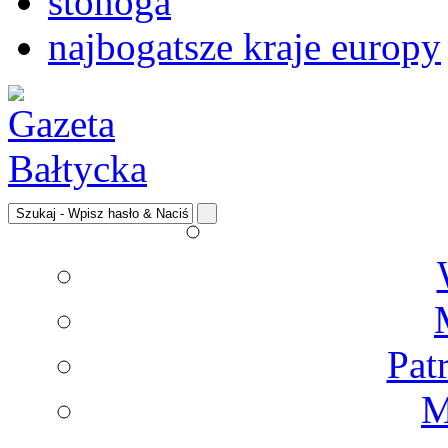
stonoga
najbogatsze kraje europy
Pat
M