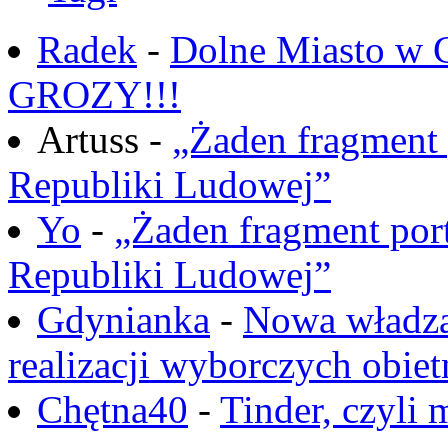
Radek
-
Dolne Miasto w
GROZY!!!
Artuss -
„Żaden fragment 
Republiki Ludowej”
Yo
-
„Żaden fragment port
Republiki Ludowej”
Gdynianka
-
Nowa władza
realizacji wyborczych obiet
Chętna40
-
Tinder, czyli 