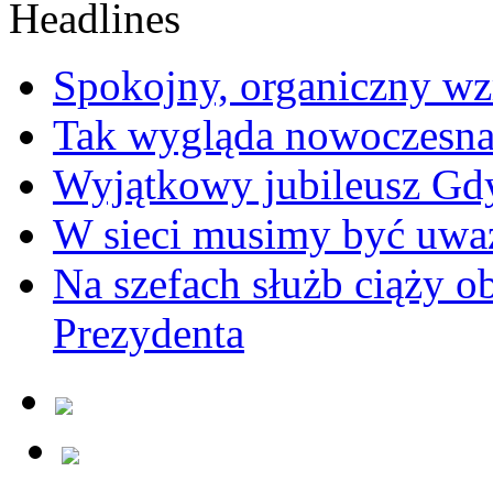
Spokojny, organiczny wz
Tak wygląda nowoczesna
Wyjątkowy jubileusz Gd
W sieci musimy być uwa
Na szefach służb ciąży 
Prezydenta