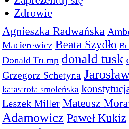
Zdrowie
Agnieszka Radwańska
Ambe
Beata Szydło
Macierewicz
Br
donald tusk
Donald Trump
Jarosła
Grzegorz Schetyna
konstytucj
katastrofa smoleńska
Mateusz Mora
Leszek Miller
Adamowicz
Paweł Kukiz