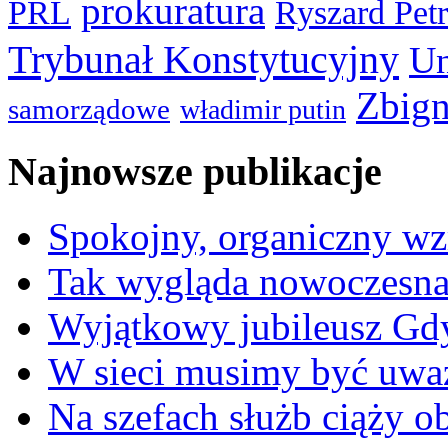
prokuratura
PRL
Ryszard Pet
Trybunał Konstytucyjny
Un
Zbign
samorządowe
władimir putin
Najnowsze publikacje
Spokojny, organiczny wz
Tak wygląda nowoczesna
Wyjątkowy jubileusz Gd
W sieci musimy być uwa
Na szefach służb ciąży 