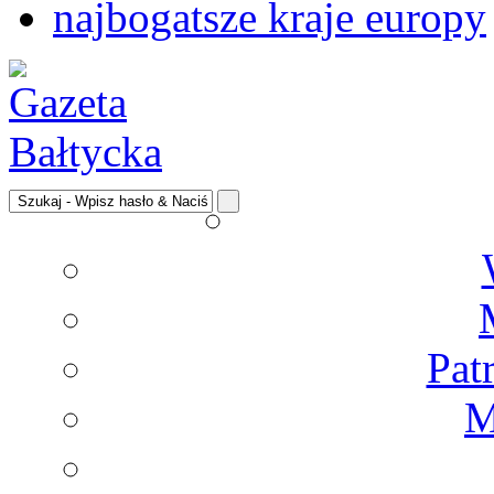
najbogatsze kraje europy
Pat
M