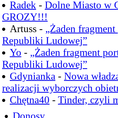
Radek
-
Dolne Miasto w
GROZY!!!
Artuss -
„Żaden fragment 
Republiki Ludowej”
Yo
-
„Żaden fragment port
Republiki Ludowej”
Gdynianka
-
Nowa władza
realizacji wyborczych obiet
Chętna40
-
Tinder, czyli 
Donosy