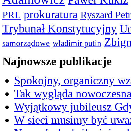
prokuratura
PRL
Ryszard Pet
Trybunał Konstytucyjny
Un
Zbign
samorządowe
władimir putin
Najnowsze publikacje
Spokojny, organiczny wz
Tak wygląda nowoczesna
Wyjątkowy jubileusz Gd
W sieci musimy być uwa