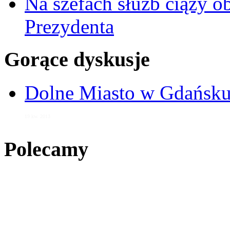
Na szefach służb ciąży 
Prezydenta
Gorące dyskusje
Dolne Miasto w Gdańs
19 kw. 2013
Polecamy