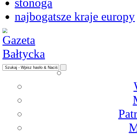
stonoga
najbogatsze kraje europy
Pat
M