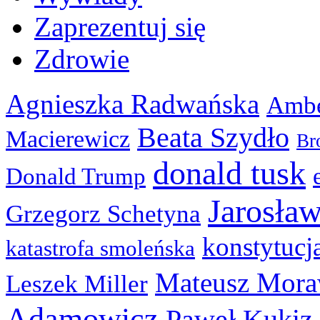
Zaprezentuj się
Zdrowie
Agnieszka Radwańska
Ambe
Beata Szydło
Macierewicz
Br
donald tusk
Donald Trump
Jarosła
Grzegorz Schetyna
konstytucj
katastrofa smoleńska
Mateusz Mora
Leszek Miller
Adamowicz
Paweł Kukiz