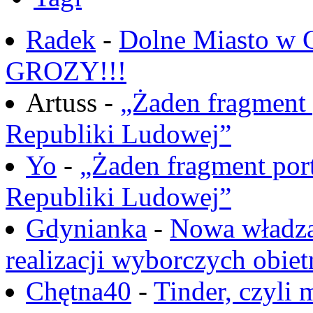
Radek
-
Dolne Miasto w
GROZY!!!
Artuss -
„Żaden fragment 
Republiki Ludowej”
Yo
-
„Żaden fragment port
Republiki Ludowej”
Gdynianka
-
Nowa władza
realizacji wyborczych obiet
Chętna40
-
Tinder, czyli 