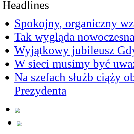
Spokojny, organiczny wz
Tak wygląda nowoczesna
Wyjątkowy jubileusz Gd
W sieci musimy być uwa
Na szefach służb ciąży 
Prezydenta