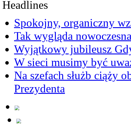
Spokojny, organiczny wz
Tak wygląda nowoczesna
Wyjątkowy jubileusz Gd
W sieci musimy być uwa
Na szefach służb ciąży 
Prezydenta