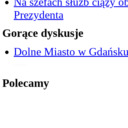
Na szefach służb ciąży 
Prezydenta
Gorące dyskusje
Dolne Miasto w Gdańs
8 sty 2014
Polecamy