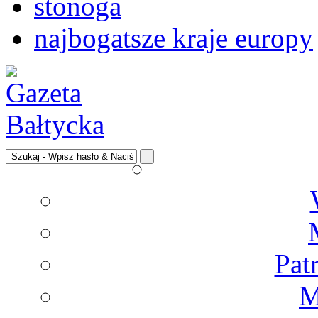
stonoga
najbogatsze kraje europy
Pat
M