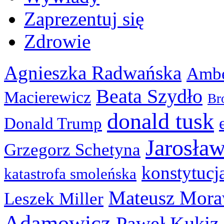
Zaprezentuj się
Zdrowie
Agnieszka Radwańska
Ambe
Beata Szydło
Macierewicz
Br
donald tusk
Donald Trump
Jarosła
Grzegorz Schetyna
konstytucj
katastrofa smoleńska
Mateusz Mora
Leszek Miller
Adamowicz
Paweł Kukiz