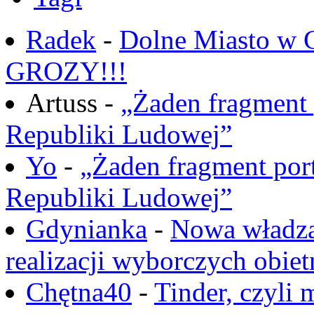
Radek
-
Dolne Miasto w
GROZY!!!
Artuss -
„Żaden fragment 
Republiki Ludowej”
Yo
-
„Żaden fragment port
Republiki Ludowej”
Gdynianka
-
Nowa władza
realizacji wyborczych obiet
Chętna40
-
Tinder, czyli 