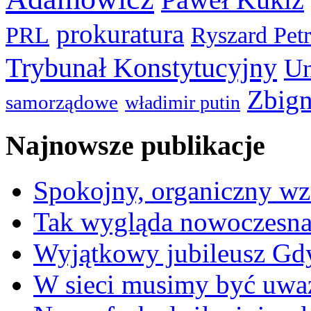
prokuratura
PRL
Ryszard Pet
Trybunał Konstytucyjny
Un
Zbign
samorządowe
władimir putin
Najnowsze publikacje
Spokojny, organiczny wz
Tak wygląda nowoczesna
Wyjątkowy jubileusz Gd
W sieci musimy być uwa