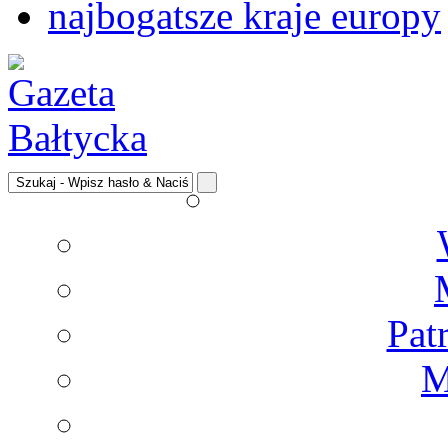
najbogatsze kraje europy
Pat
M