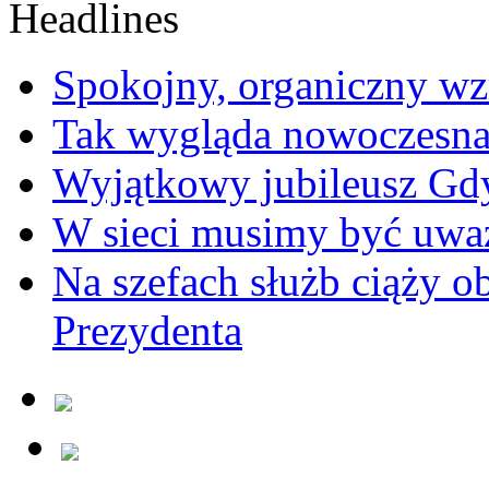
Spokojny, organiczny wz
Tak wygląda nowoczesna
Wyjątkowy jubileusz Gd
W sieci musimy być uwa
Na szefach służb ciąży 
Prezydenta