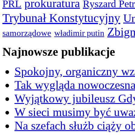
prokuratura
PRL
Ryszard Pet
Trybunał Konstytucyjny
Un
Zbign
samorządowe
władimir putin
Najnowsze publikacje
Spokojny, organiczny wz
Tak wygląda nowoczesna
Wyjątkowy jubileusz Gd
W sieci musimy być uwa
Na szefach służb ciąży 