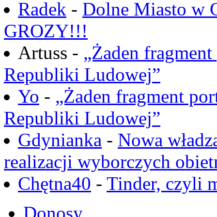
Radek
-
Dolne Miasto w
GROZY!!!
Artuss -
„Żaden fragment 
Republiki Ludowej”
Yo
-
„Żaden fragment port
Republiki Ludowej”
Gdynianka
-
Nowa władza
realizacji wyborczych obiet
Chętna40
-
Tinder, czyli 
Donosy