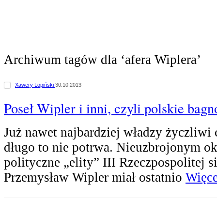
Archiwum tagów dla ‘afera Wiplera’
Xawery Lopiński
30.10.2013
Poseł Wipler i inni, czyli polskie bagn
Już nawet najbardziej władzy życzliwi c
długo to nie potrwa. Nieuzbrojonym ok
polityczne „elity” III Rzeczpospolitej s
Przemysław Wipler miał ostatnio
Więcej