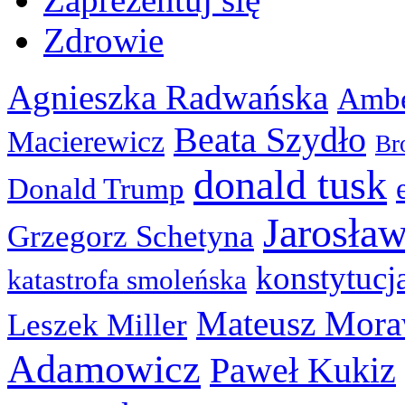
Zdrowie
Agnieszka Radwańska
Ambe
Beata Szydło
Macierewicz
Br
donald tusk
Donald Trump
Jarosła
Grzegorz Schetyna
konstytucj
katastrofa smoleńska
Mateusz Mora
Leszek Miller
Adamowicz
Paweł Kukiz