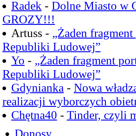
Radek
-
Dolne Miasto w
GROZY!!!
Artuss -
„Żaden fragment 
Republiki Ludowej”
Yo
-
„Żaden fragment port
Republiki Ludowej”
Gdynianka
-
Nowa władza
realizacji wyborczych obiet
Chętna40
-
Tinder, czyli 
Donosy