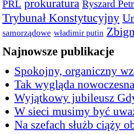
prokuratura
PRL
Ryszard Pet
Trybunał Konstytucyjny
Un
Zbign
samorządowe
władimir putin
Najnowsze publikacje
Spokojny, organiczny wz
Tak wygląda nowoczesna
Wyjątkowy jubileusz Gd
W sieci musimy być uwa
Na szefach służb ciąży 