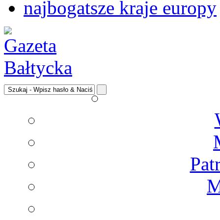
najbogatsze kraje europy
Pat
M