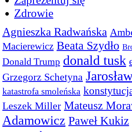
Zdrowie
Agnieszka Radwańska
Ambe
Beata Szydło
Macierewicz
Br
donald tusk
Donald Trump
Jarosła
Grzegorz Schetyna
konstytucj
katastrofa smoleńska
Mateusz Mora
Leszek Miller
Adamowicz
Paweł Kukiz