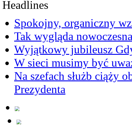
Spokojny, organiczny wz
Tak wygląda nowoczesna
Wyjątkowy jubileusz Gd
W sieci musimy być uwa
Na szefach służb ciąży 
Prezydenta