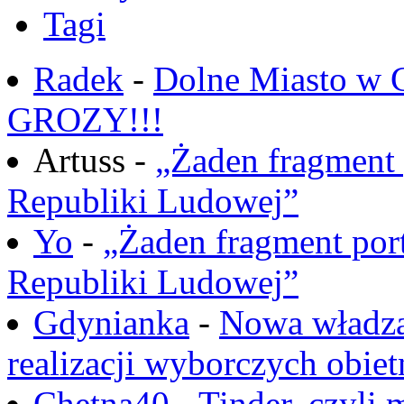
Tagi
Radek
-
Dolne Miasto w
GROZY!!!
Artuss -
„Żaden fragment 
Republiki Ludowej”
Yo
-
„Żaden fragment port
Republiki Ludowej”
Gdynianka
-
Nowa władza
realizacji wyborczych obiet
Chętna40
-
Tinder, czyli 