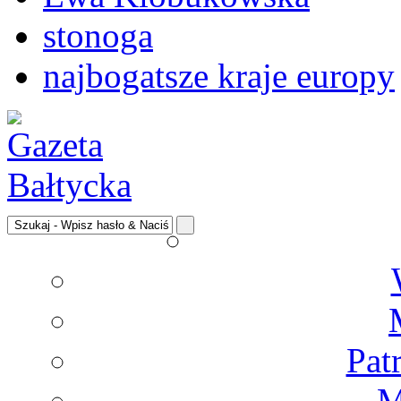
stonoga
najbogatsze kraje europy
Pat
M