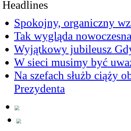
Spokojny, organiczny wz
Tak wygląda nowoczesna
Wyjątkowy jubileusz Gd
W sieci musimy być uwa
Na szefach służb ciąży 
Prezydenta