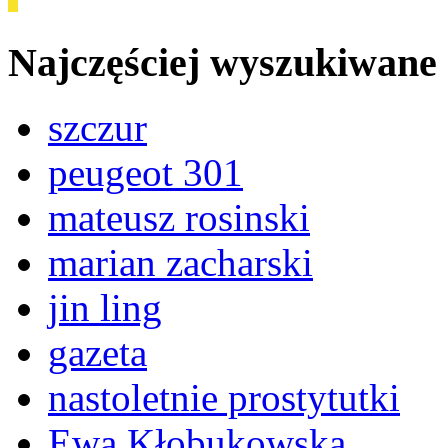
Najczęściej wyszukiwane
szczur
peugeot 301
mateusz rosinski
marian zacharski
jin ling
gazeta
nastoletnie prostytutki
Ewa Kłobukowska