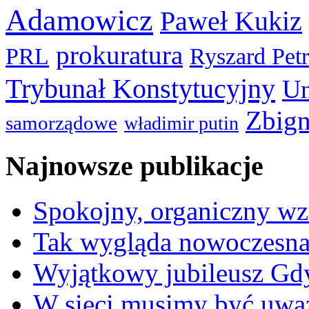
Adamowicz
Paweł Kukiz
prokuratura
PRL
Ryszard Pet
Trybunał Konstytucyjny
Un
Zbign
samorządowe
władimir putin
Najnowsze publikacje
Spokojny, organiczny wz
Tak wygląda nowoczesna
Wyjątkowy jubileusz Gd
W sieci musimy być uwa