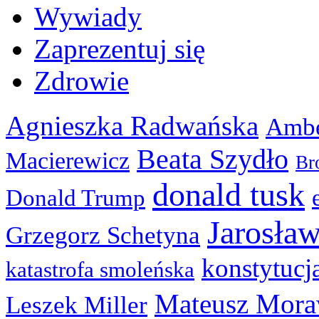
Wywiady
Zaprezentuj się
Zdrowie
Agnieszka Radwańska
Ambe
Beata Szydło
Macierewicz
Br
donald tusk
Donald Trump
Jarosła
Grzegorz Schetyna
konstytucj
katastrofa smoleńska
Mateusz Mora
Leszek Miller