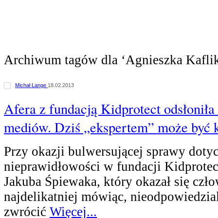
Archiwum tagów dla ‘Agnieszka Kafli
Michał Lange
18.02.2013
Afera z fundacją Kidprotect odsłoniła 
mediów. Dziś „ekspertem” może być 
Przy okazji bulwersującej sprawy doty
nieprawidłowości w fundacji Kidprotect
Jakuba Śpiewaka, który okazał się czł
najdelikatniej mówiąc, nieodpowiedzia
zwrócić
Więcej...