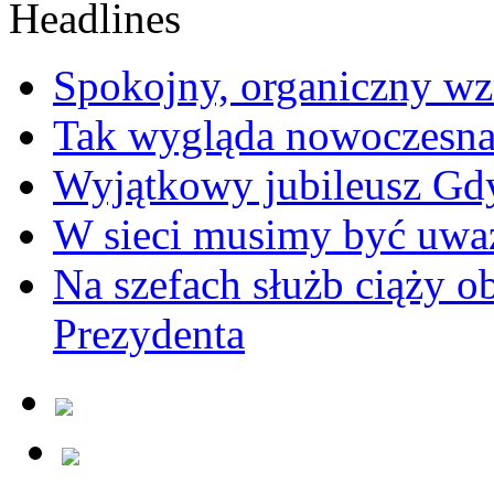
Spokojny, organiczny wz
Tak wygląda nowoczesna
Wyjątkowy jubileusz Gd
W sieci musimy być uwa
Na szefach służb ciąży 
Prezydenta