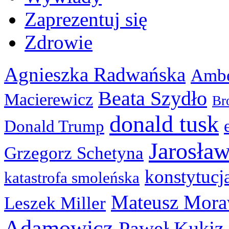
Zaprezentuj się
Zdrowie
Agnieszka Radwańska
Ambe
Beata Szydło
Macierewicz
Br
donald tusk
Donald Trump
Jarosła
Grzegorz Schetyna
konstytucj
katastrofa smoleńska
Mateusz Mora
Leszek Miller
Adamowicz
Paweł Kukiz