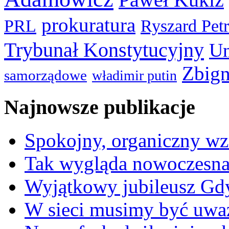
prokuratura
PRL
Ryszard Pet
Trybunał Konstytucyjny
Un
Zbign
samorządowe
władimir putin
Najnowsze publikacje
Spokojny, organiczny wz
Tak wygląda nowoczesna
Wyjątkowy jubileusz Gd
W sieci musimy być uwa