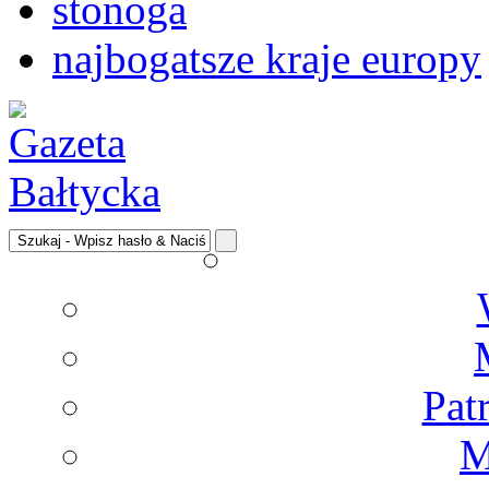
stonoga
najbogatsze kraje europy
Pat
M