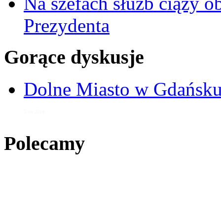
Na szefach służb ciąży 
Prezydenta
Gorące dyskusje
Dolne Miasto w Gdańs
5 sie 2014
Polecamy