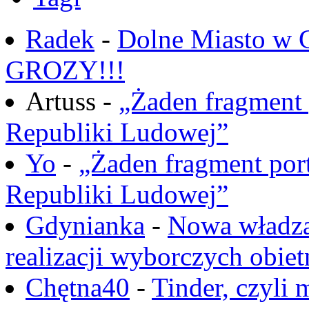
Radek
-
Dolne Miasto w
GROZY!!!
Artuss -
„Żaden fragment 
Republiki Ludowej”
Yo
-
„Żaden fragment port
Republiki Ludowej”
Gdynianka
-
Nowa władza
realizacji wyborczych obiet
Chętna40
-
Tinder, czyli 