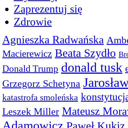
Zaprezentuj się
Zdrowie
Agnieszka Radwańska
Ambe
Beata Szydło
Macierewicz
Br
donald tusk
Donald Trump
Jarosła
Grzegorz Schetyna
konstytucj
katastrofa smoleńska
Mateusz Mora
Leszek Miller
Adamowicz
Paweł Kukiz