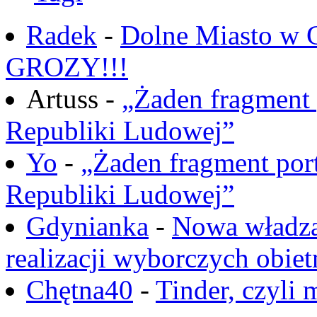
Radek
-
Dolne Miasto w
GROZY!!!
Artuss -
„Żaden fragment 
Republiki Ludowej”
Yo
-
„Żaden fragment port
Republiki Ludowej”
Gdynianka
-
Nowa władza
realizacji wyborczych obiet
Chętna40
-
Tinder, czyli 