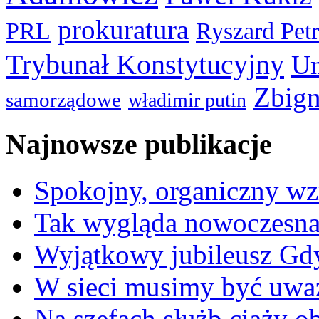
prokuratura
PRL
Ryszard Pet
Trybunał Konstytucyjny
Un
Zbign
samorządowe
władimir putin
Najnowsze publikacje
Spokojny, organiczny wz
Tak wygląda nowoczesna
Wyjątkowy jubileusz Gd
W sieci musimy być uwa
Na szefach służb ciąży 