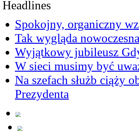
Spokojny, organiczny wz
Tak wygląda nowoczesna
Wyjątkowy jubileusz Gd
W sieci musimy być uwa
Na szefach służb ciąży 
Prezydenta