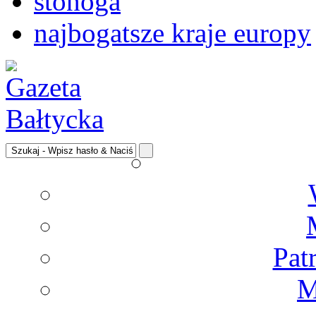
stonoga
najbogatsze kraje europy
Pat
M