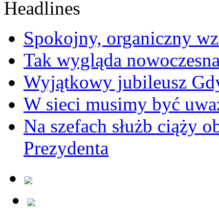
Spokojny, organiczny wz
Tak wygląda nowoczesna
Wyjątkowy jubileusz Gd
W sieci musimy być uwa
Na szefach służb ciąży 
Prezydenta