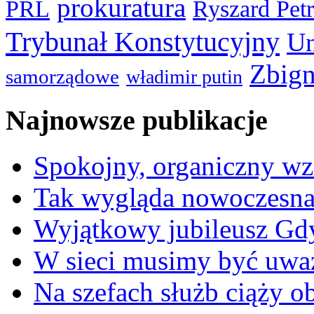
prokuratura
PRL
Ryszard Pet
Trybunał Konstytucyjny
Un
Zbign
samorządowe
władimir putin
Najnowsze publikacje
Spokojny, organiczny wz
Tak wygląda nowoczesna
Wyjątkowy jubileusz Gd
W sieci musimy być uwa
Na szefach służb ciąży 