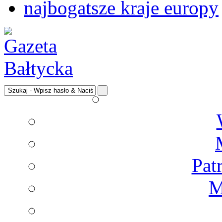
najbogatsze kraje europy
Pat
M