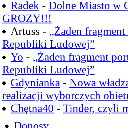
Radek
-
Dolne Miasto w
GROZY!!!
Artuss -
„Żaden fragment 
Republiki Ludowej”
Yo
-
„Żaden fragment port
Republiki Ludowej”
Gdynianka
-
Nowa władza
realizacji wyborczych obiet
Chętna40
-
Tinder, czyli 
Donosy