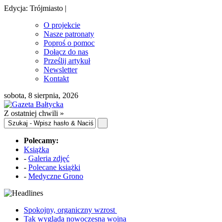
Edycja: Trójmiasto |
O projekcie
Nasze patronaty
Poproś o pomoc
Dołącz do nas
Prześlij artykuł
Newsletter
Kontakt
sobota, 8 sierpnia, 2026
Z ostatniej chwili »
Polecamy:
Książka
-
Galeria zdjęć
-
Polecane książki
-
Medyczne Grono
Spokojny, organiczny wzrost
Tak wygląda nowoczesna wojna