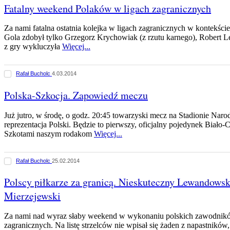
Fatalny weekend Polaków w ligach zagranicznych
Za nami fatalna ostatnia kolejka w ligach zagranicznych w kontekście
Gola zdobył tylko Grzegorz Krychowiak (z rzutu karnego), Robert 
z gry wykluczyła
Więcej...
Rafał Bucholc
4.03.2014
Polska-Szkocja. Zapowiedź meczu
Już jutro, w środę, o godz. 20:45 towarzyski mecz na Stadionie Nar
reprezentacja Polski. Będzie to pierwszy, oficjalny pojedynek Bia
Szkotami naszym rodakom
Więcej...
Rafał Bucholc
25.02.2014
Polscy piłkarze za granicą. Nieskuteczny Lewandowsk
Mierzejewski
Za nami nad wyraz słaby weekend w wykonaniu polskich zawodnikó
zagranicznych. Na listę strzelców nie wpisał się żaden z napastników