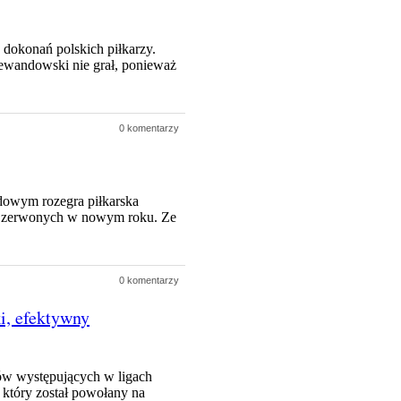
 dokonań polskich piłkarzy.
Lewandowski nie grał, ponieważ
0 komentarzy
odowym rozegra piłkarska
ło-Czerwonych w nowym roku. Ze
0 komentarzy
i, efektywny
w występujących w ligach
, który został powołany na