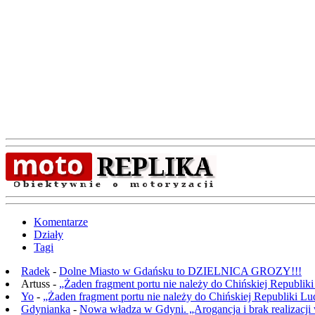
Komentarze
Działy
Tagi
Radek
-
Dolne Miasto w Gdańsku to DZIELNICA GROZY!!!
Artuss -
„Żaden fragment portu nie należy do Chińskiej Republik
Yo
-
„Żaden fragment portu nie należy do Chińskiej Republiki L
Gdynianka
-
Nowa władza w Gdyni. „Arogancja i brak realizacji