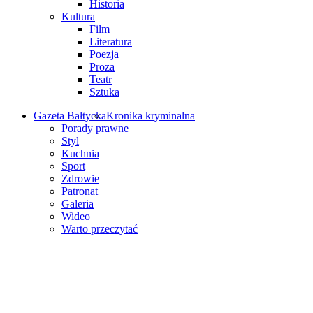
Historia
Kultura
Film
Literatura
Poezja
Proza
Teatr
Sztuka
Gazeta Bałtycka
Kronika kryminalna
Porady prawne
Styl
Kuchnia
Sport
Zdrowie
Patronat
Galeria
Wideo
Warto przeczytać