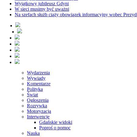
Wyjątkowy jubileusz Gdyni
W sieci musimy być uważni
Na szefach służb ciąży obowiązek informacyjny wobec Prezyd
Wydarzenia
Wywiady
Komentarze
Polityka
Świat
Ogłoszenia
Rozrywka
Motoryzacja
Interwencje
Gdańskie widoki
Poproś o pomoc
Nauka