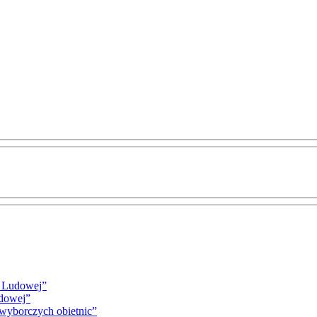
i Ludowej”
udowej”
 wyborczych obietnic”