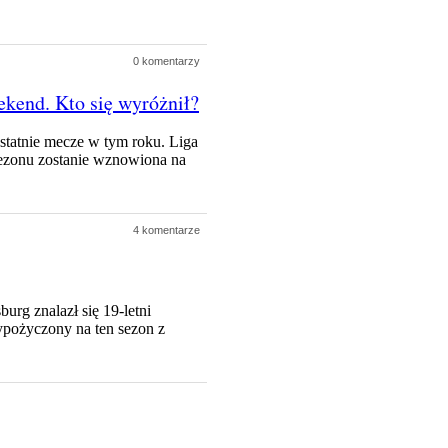
0 komentarzy
ekend. Kto się wyróżnił?
ostatnie mecze w tym roku. Liga
sezonu zostanie wznowiona na
4 komentarze
rg znalazł się 19-letni
wypożyczony na ten sezon z