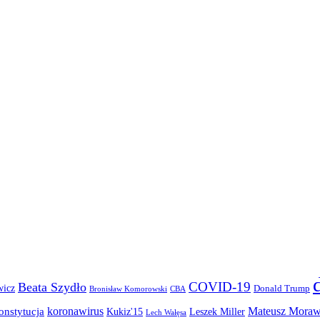
COVID-19
Beata Szydło
wicz
Donald Trump
Bronisław Komorowski
CBA
koronawirus
Mateusz Moraw
onstytucja
Kukiz'15
Leszek Miller
Lech Wałęsa