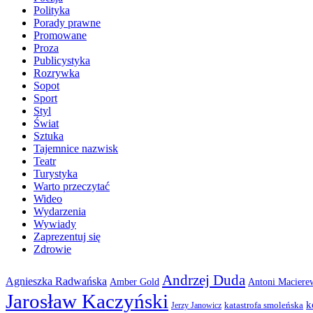
Polityka
Porady prawne
Promowane
Proza
Publicystyka
Rozrywka
Sopot
Sport
Styl
Świat
Sztuka
Tajemnice nazwisk
Teatr
Turystyka
Warto przeczytać
Wideo
Wydarzenia
Wywiady
Zaprezentuj się
Zdrowie
Andrzej Duda
Agnieszka Radwańska
Amber Gold
Antoni Maciere
Jarosław Kaczyński
k
katastrofa smoleńska
Jerzy Janowicz