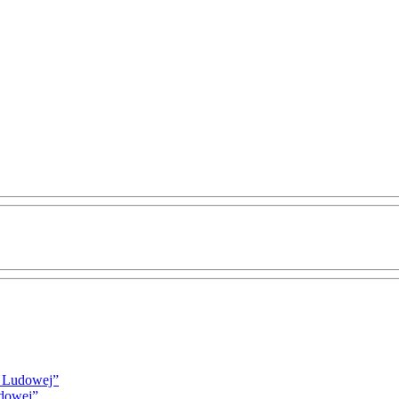
i Ludowej”
udowej”