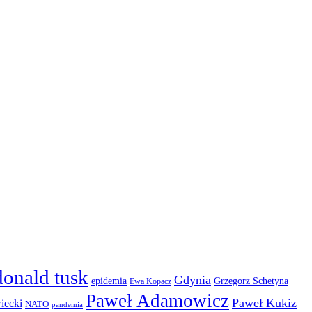
donald tusk
Gdynia
epidemia
Grzegorz Schetyna
Ewa Kopacz
Paweł Adamowicz
Paweł Kukiz
iecki
NATO
pandemia