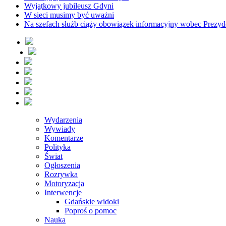
Wyjątkowy jubileusz Gdyni
W sieci musimy być uważni
Na szefach służb ciąży obowiązek informacyjny wobec Prezyd
Wydarzenia
Wywiady
Komentarze
Polityka
Świat
Ogłoszenia
Rozrywka
Motoryzacja
Interwencje
Gdańskie widoki
Poproś o pomoc
Nauka