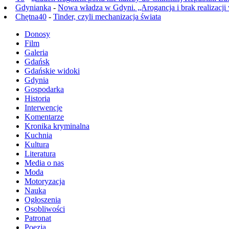
Gdynianka
-
Nowa władza w Gdyni. „Arogancja i brak realizacji
Chętna40
-
Tinder, czyli mechanizacja świata
Donosy
Film
Galeria
Gdańsk
Gdańskie widoki
Gdynia
Gospodarka
Historia
Interwencje
Komentarze
Kronika kryminalna
Kuchnia
Kultura
Literatura
Media o nas
Moda
Motoryzacja
Nauka
Ogłoszenia
Osobliwości
Patronat
Poezja