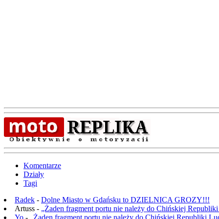
Komentarze
Działy
Tagi
Radek
-
Dolne Miasto w Gdańsku to DZIELNICA GROZY!!!
Artuss -
„Żaden fragment portu nie należy do Chińskiej Republik
Yo
-
„Żaden fragment portu nie należy do Chińskiej Republiki L