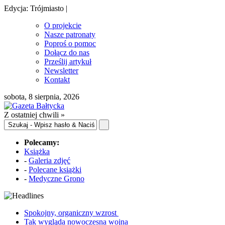
Edycja: Trójmiasto |
O projekcie
Nasze patronaty
Poproś o pomoc
Dołącz do nas
Prześlij artykuł
Newsletter
Kontakt
sobota, 8 sierpnia, 2026
Z ostatniej chwili »
Polecamy:
Książka
-
Galeria zdjęć
-
Polecane książki
-
Medyczne Grono
Spokojny, organiczny wzrost
Tak wygląda nowoczesna wojna