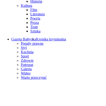
Historia
Kultura
Film
Literatura
Poezja
Proza
Teatr
Sztuka
Gazeta Bałtycka
Kronika kryminalna
Porady prawne
Styl
Kuchnia
Sport
Zdrowie
Patronat
Galeria
Wideo
Warto przeczytać