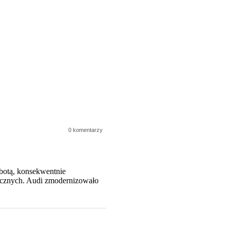
0 komentarzy
botą, konsekwentnie
nicznych. Audi zmodernizowało