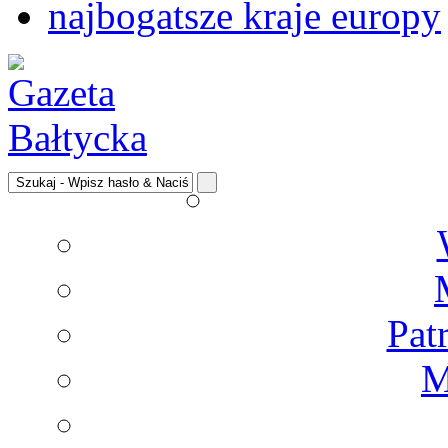
najbogatsze kraje europy
Pat
M