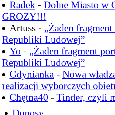
Radek
-
Dolne Miasto w
GROZY!!!
Artuss -
„Żaden fragment 
Republiki Ludowej”
Yo
-
„Żaden fragment port
Republiki Ludowej”
Gdynianka
-
Nowa władza
realizacji wyborczych obiet
Chętna40
-
Tinder, czyli 
Donosy