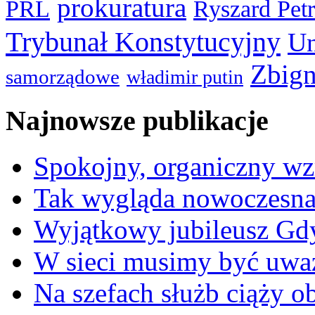
prokuratura
PRL
Ryszard Pet
Trybunał Konstytucyjny
Un
Zbign
samorządowe
władimir putin
Najnowsze publikacje
Spokojny, organiczny wz
Tak wygląda nowoczesna
Wyjątkowy jubileusz Gd
W sieci musimy być uwa
Na szefach służb ciąży 