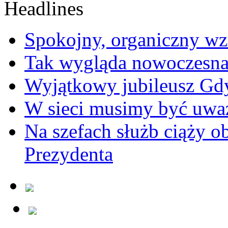
Spokojny, organiczny wz
Tak wygląda nowoczesna
Wyjątkowy jubileusz Gd
W sieci musimy być uwa
Na szefach służb ciąży 
Prezydenta