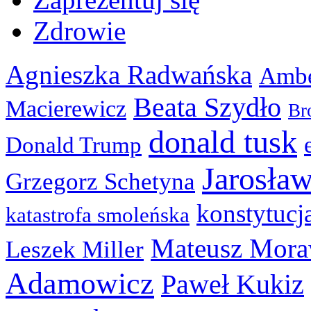
Zdrowie
Agnieszka Radwańska
Ambe
Beata Szydło
Macierewicz
Br
donald tusk
Donald Trump
Jarosła
Grzegorz Schetyna
konstytucj
katastrofa smoleńska
Mateusz Mora
Leszek Miller
Adamowicz
Paweł Kukiz