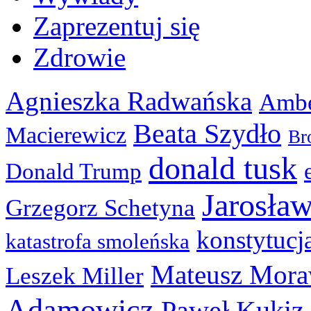
Zaprezentuj się
Zdrowie
Agnieszka Radwańska
Ambe
Beata Szydło
Macierewicz
Br
donald tusk
Donald Trump
Jarosła
Grzegorz Schetyna
konstytucj
katastrofa smoleńska
Mateusz Mora
Leszek Miller
Adamowicz
Paweł Kukiz