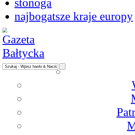
stonoga
najbogatsze kraje europy
Pat
M