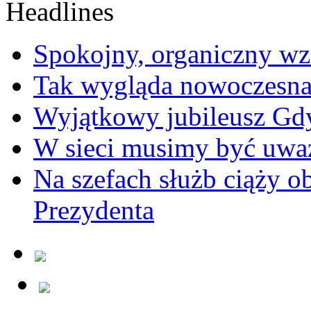
Spokojny, organiczny wz
Tak wygląda nowoczesna
Wyjątkowy jubileusz Gd
W sieci musimy być uwa
Na szefach służb ciąży 
Prezydenta