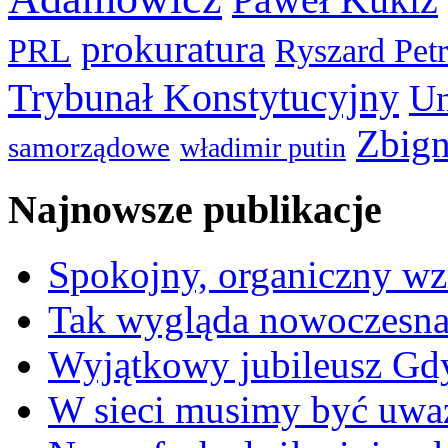
prokuratura
PRL
Ryszard Pet
Trybunał Konstytucyjny
Un
Zbign
samorządowe
władimir putin
Najnowsze publikacje
Spokojny, organiczny wz
Tak wygląda nowoczesna
Wyjątkowy jubileusz Gd
W sieci musimy być uwa