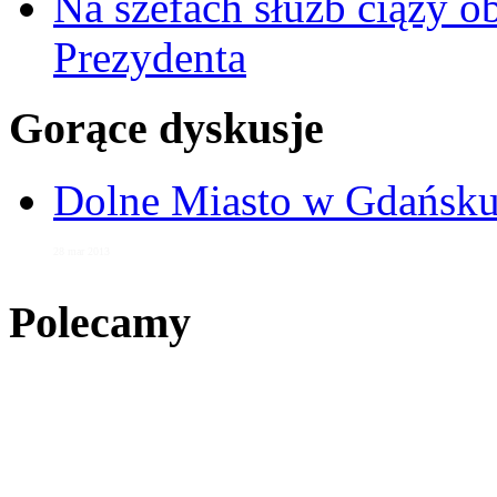
Na szefach służb ciąży 
Prezydenta
Gorące dyskusje
Dolne Miasto w Gdańs
28 mar 2013
Polecamy