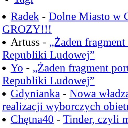
Radek
-
Dolne Miasto w
GROZY!!!
Artuss -
„Żaden fragment 
Republiki Ludowej”
Yo
-
„Żaden fragment port
Republiki Ludowej”
Gdynianka
-
Nowa władza
realizacji wyborczych obiet
Chętna40
-
Tinder, czyli 