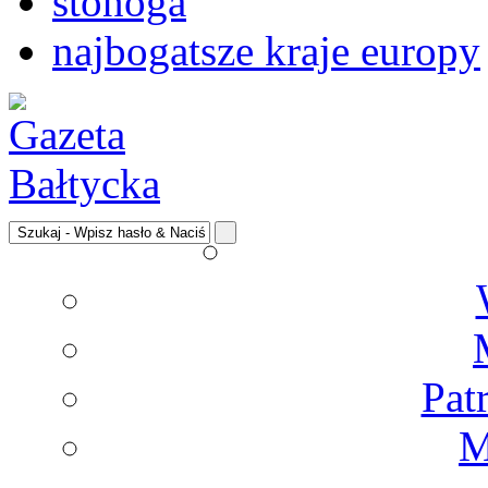
stonoga
najbogatsze kraje europy
Pat
M