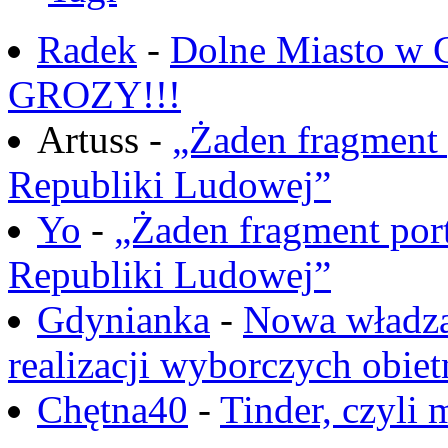
Radek
-
Dolne Miasto w
GROZY!!!
Artuss -
„Żaden fragment 
Republiki Ludowej”
Yo
-
„Żaden fragment port
Republiki Ludowej”
Gdynianka
-
Nowa władza
realizacji wyborczych obiet
Chętna40
-
Tinder, czyli 