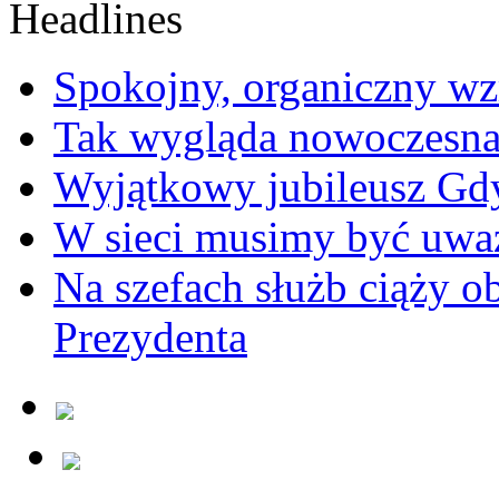
Spokojny, organiczny wz
Tak wygląda nowoczesna
Wyjątkowy jubileusz Gd
W sieci musimy być uwa
Na szefach służb ciąży 
Prezydenta