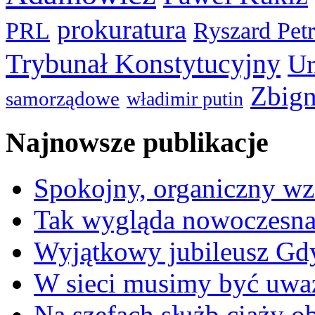
prokuratura
PRL
Ryszard Pet
Trybunał Konstytucyjny
Un
Zbign
samorządowe
władimir putin
Najnowsze publikacje
Spokojny, organiczny wz
Tak wygląda nowoczesna
Wyjątkowy jubileusz Gd
W sieci musimy być uwa
Na szefach służb ciąży 