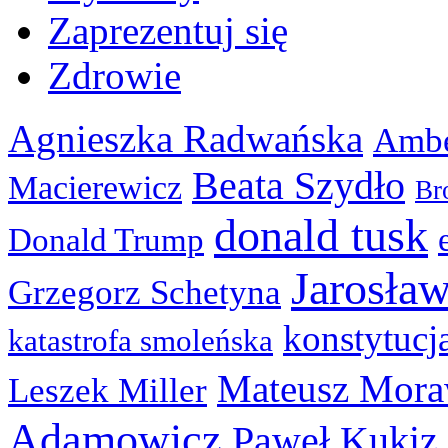
Zaprezentuj się
Zdrowie
Agnieszka Radwańska
Ambe
Beata Szydło
Macierewicz
Br
donald tusk
Donald Trump
Jarosła
Grzegorz Schetyna
konstytucj
katastrofa smoleńska
Mateusz Mora
Leszek Miller
Adamowicz
Paweł Kukiz