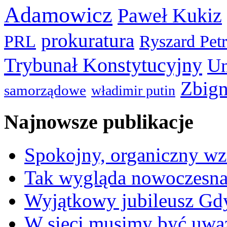
Adamowicz
Paweł Kukiz
prokuratura
PRL
Ryszard Pet
Trybunał Konstytucyjny
Un
Zbign
samorządowe
władimir putin
Najnowsze publikacje
Spokojny, organiczny wz
Tak wygląda nowoczesna
Wyjątkowy jubileusz Gd
W sieci musimy być uwa