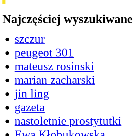
Najczęściej wyszukiwane
szczur
peugeot 301
mateusz rosinski
marian zacharski
jin ling
gazeta
nastoletnie prostytutki
Ewa Kłobukowska