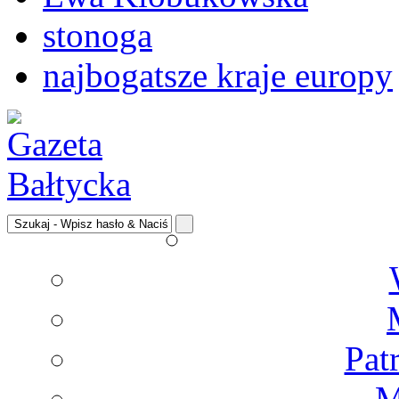
stonoga
najbogatsze kraje europy
Pat
M