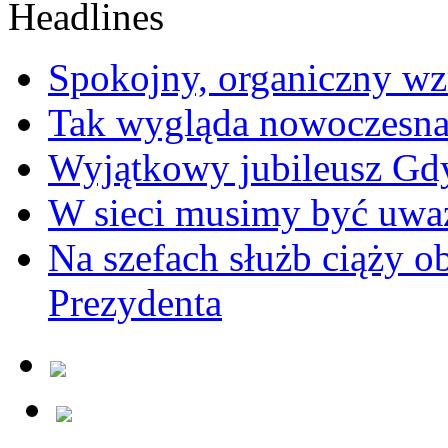
Spokojny, organiczny wz
Tak wygląda nowoczesna
Wyjątkowy jubileusz Gd
W sieci musimy być uwa
Na szefach służb ciąży 
Prezydenta