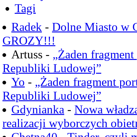
Tagi
Radek
-
Dolne Miasto w
GROZY!!!
Artuss -
„Żaden fragment 
Republiki Ludowej”
Yo
-
„Żaden fragment port
Republiki Ludowej”
Gdynianka
-
Nowa władza
realizacji wyborczych obiet
Chętna40
-
Tinder, czyli 