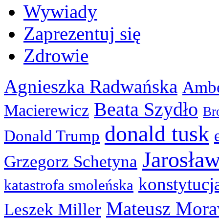
Wywiady
Zaprezentuj się
Zdrowie
Agnieszka Radwańska
Ambe
Beata Szydło
Macierewicz
Br
donald tusk
Donald Trump
Jarosła
Grzegorz Schetyna
konstytucj
katastrofa smoleńska
Mateusz Mora
Leszek Miller