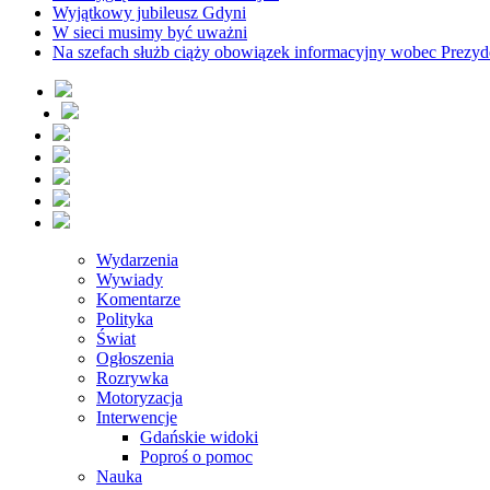
Wyjątkowy jubileusz Gdyni
W sieci musimy być uważni
Na szefach służb ciąży obowiązek informacyjny wobec Prezyd
Wydarzenia
Wywiady
Komentarze
Polityka
Świat
Ogłoszenia
Rozrywka
Motoryzacja
Interwencje
Gdańskie widoki
Poproś o pomoc
Nauka