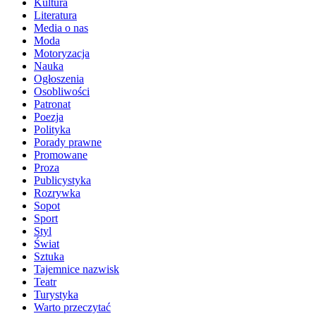
Kultura
Literatura
Media o nas
Moda
Motoryzacja
Nauka
Ogłoszenia
Osobliwości
Patronat
Poezja
Polityka
Porady prawne
Promowane
Proza
Publicystyka
Rozrywka
Sopot
Sport
Styl
Świat
Sztuka
Tajemnice nazwisk
Teatr
Turystyka
Warto przeczytać