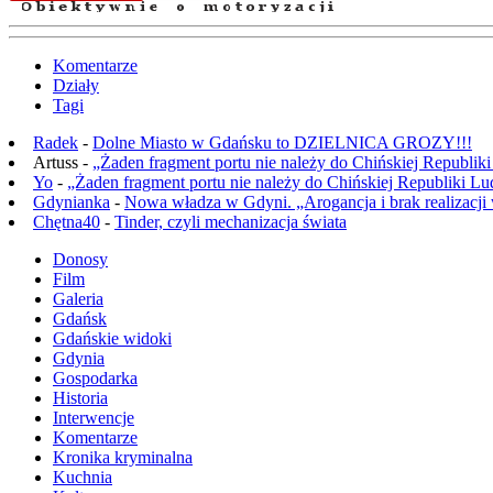
Komentarze
Działy
Tagi
Radek
-
Dolne Miasto w Gdańsku to DZIELNICA GROZY!!!
Artuss -
„Żaden fragment portu nie należy do Chińskiej Republik
Yo
-
„Żaden fragment portu nie należy do Chińskiej Republiki L
Gdynianka
-
Nowa władza w Gdyni. „Arogancja i brak realizacji
Chętna40
-
Tinder, czyli mechanizacja świata
Donosy
Film
Galeria
Gdańsk
Gdańskie widoki
Gdynia
Gospodarka
Historia
Interwencje
Komentarze
Kronika kryminalna
Kuchnia