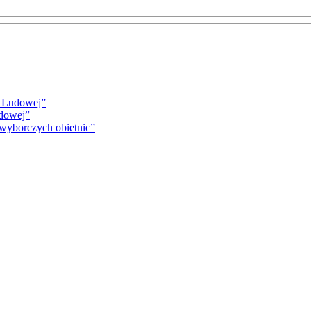
i Ludowej”
udowej”
 wyborczych obietnic”