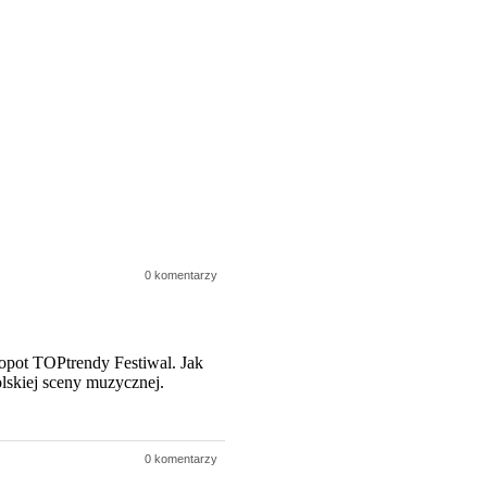
0 komentarzy
opot TOPtrendy Festiwal. Jak
lskiej sceny muzycznej.
0 komentarzy