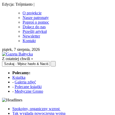
Edycja: Trójmiasto |
O projekcie
Nasze patronaty
Poproś o pomoc
Dołącz do nas
Prześlij artykuł
Newsletter
Kontakt
piątek, 7 sierpnia, 2026
Z ostatniej chwili »
Polecamy:
Książka
-
Galeria zdjęć
-
Polecane książki
-
Medyczne Grono
Spokojny, organiczny wzrost
Tak wygląda nowoczesna wojna