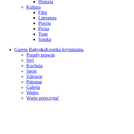
Historia
Kultura
Film
Literatura
Poezja
Proza
Teatr
Sztuka
Gazeta Bałtycka
Kronika kryminalna
Porady prawne
Styl
Kuchnia
Sport
Zdrowie
Patronat
Galeria
Wideo
Warto przeczytać