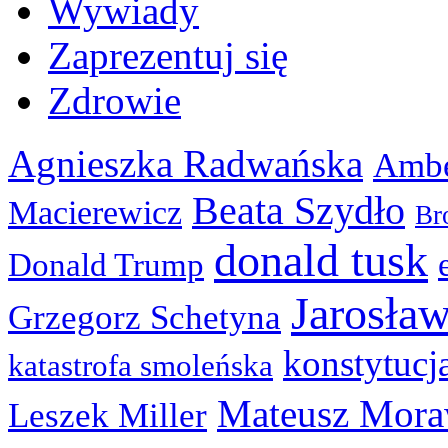
Wywiady
Zaprezentuj się
Zdrowie
Agnieszka Radwańska
Ambe
Beata Szydło
Macierewicz
Br
donald tusk
Donald Trump
Jarosła
Grzegorz Schetyna
konstytucj
katastrofa smoleńska
Mateusz Mora
Leszek Miller