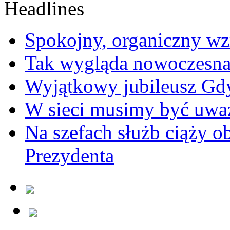
Spokojny, organiczny wz
Tak wygląda nowoczesna
Wyjątkowy jubileusz Gd
W sieci musimy być uwa
Na szefach służb ciąży 
Prezydenta