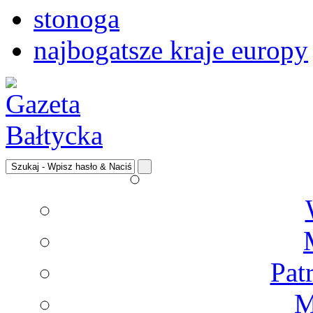
stonoga
najbogatsze kraje europy
Pat
M