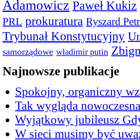
Adamowicz
Paweł Kukiz
prokuratura
PRL
Ryszard Pet
Trybunał Konstytucyjny
Un
Zbign
samorządowe
władimir putin
Najnowsze publikacje
Spokojny, organiczny wz
Tak wygląda nowoczesna
Wyjątkowy jubileusz Gd
W sieci musimy być uwa