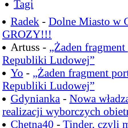
Tagi
Radek
-
Dolne Miasto w
GROZY!!!
Artuss -
„Żaden fragment 
Republiki Ludowej”
Yo
-
„Żaden fragment port
Republiki Ludowej”
Gdynianka
-
Nowa władza
realizacji wyborczych obiet
Chętna40
-
Tinder, czyli 