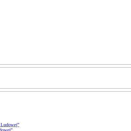
i Ludowej”
udowej”