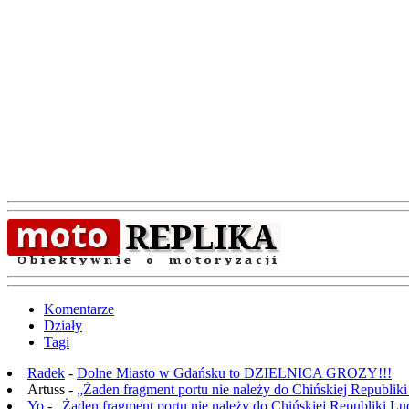
Komentarze
Działy
Tagi
Radek
-
Dolne Miasto w Gdańsku to DZIELNICA GROZY!!!
Artuss -
„Żaden fragment portu nie należy do Chińskiej Republik
Yo
-
„Żaden fragment portu nie należy do Chińskiej Republiki L