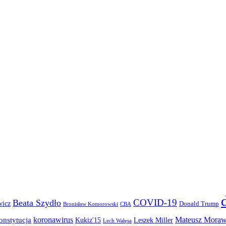
COVID-19
Beata Szydło
wicz
Donald Trump
Bronisław Komorowski
CBA
koronawirus
Mateusz Moraw
onstytucja
Kukiz'15
Leszek Miller
Lech Wałęsa