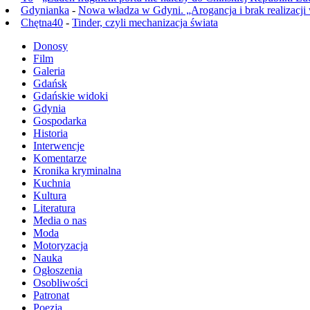
Gdynianka
-
Nowa władza w Gdyni. „Arogancja i brak realizacji
Chętna40
-
Tinder, czyli mechanizacja świata
Donosy
Film
Galeria
Gdańsk
Gdańskie widoki
Gdynia
Gospodarka
Historia
Interwencje
Komentarze
Kronika kryminalna
Kuchnia
Kultura
Literatura
Media o nas
Moda
Motoryzacja
Nauka
Ogłoszenia
Osobliwości
Patronat
Poezja