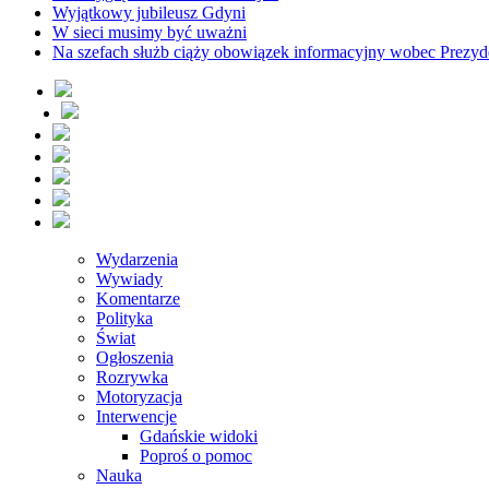
Wyjątkowy jubileusz Gdyni
W sieci musimy być uważni
Na szefach służb ciąży obowiązek informacyjny wobec Prezyd
Wydarzenia
Wywiady
Komentarze
Polityka
Świat
Ogłoszenia
Rozrywka
Motoryzacja
Interwencje
Gdańskie widoki
Poproś o pomoc
Nauka