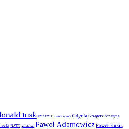
donald tusk
Gdynia
epidemia
Grzegorz Schetyna
Ewa Kopacz
Paweł Adamowicz
Paweł Kukiz
iecki
NATO
pandemia