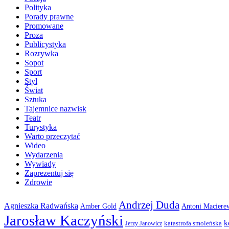
Polityka
Porady prawne
Promowane
Proza
Publicystyka
Rozrywka
Sopot
Sport
Styl
Świat
Sztuka
Tajemnice nazwisk
Teatr
Turystyka
Warto przeczytać
Wideo
Wydarzenia
Wywiady
Zaprezentuj się
Zdrowie
Andrzej Duda
Agnieszka Radwańska
Amber Gold
Antoni Maciere
Jarosław Kaczyński
k
katastrofa smoleńska
Jerzy Janowicz