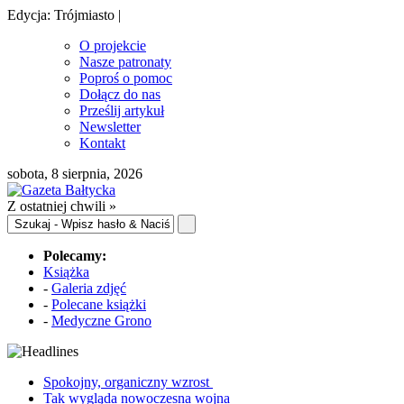
Edycja: Trójmiasto |
O projekcie
Nasze patronaty
Poproś o pomoc
Dołącz do nas
Prześlij artykuł
Newsletter
Kontakt
sobota, 8 sierpnia, 2026
Z ostatniej chwili »
Polecamy:
Książka
-
Galeria zdjęć
-
Polecane książki
-
Medyczne Grono
Spokojny, organiczny wzrost
Tak wygląda nowoczesna wojna