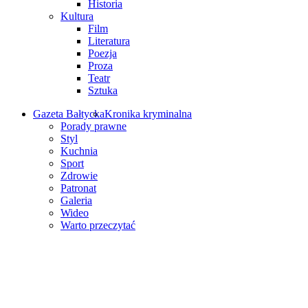
Historia
Kultura
Film
Literatura
Poezja
Proza
Teatr
Sztuka
Gazeta Bałtycka
Kronika kryminalna
Porady prawne
Styl
Kuchnia
Sport
Zdrowie
Patronat
Galeria
Wideo
Warto przeczytać