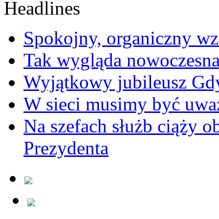
Spokojny, organiczny wz
Tak wygląda nowoczesna
Wyjątkowy jubileusz Gd
W sieci musimy być uwa
Na szefach służb ciąży 
Prezydenta