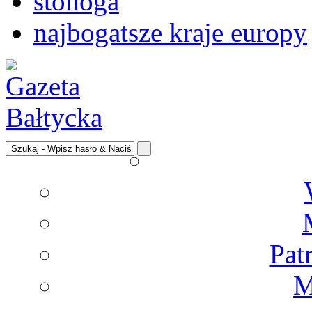
stonoga
najbogatsze kraje europy
Pat
M