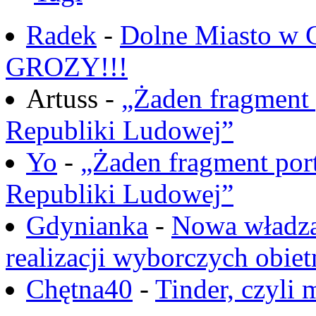
Radek
-
Dolne Miasto w
GROZY!!!
Artuss -
„Żaden fragment 
Republiki Ludowej”
Yo
-
„Żaden fragment port
Republiki Ludowej”
Gdynianka
-
Nowa władza
realizacji wyborczych obiet
Chętna40
-
Tinder, czyli 