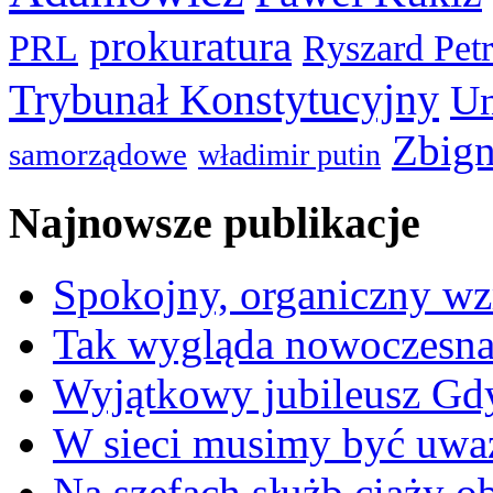
prokuratura
PRL
Ryszard Pet
Trybunał Konstytucyjny
Un
Zbign
samorządowe
władimir putin
Najnowsze publikacje
Spokojny, organiczny wz
Tak wygląda nowoczesna
Wyjątkowy jubileusz Gd
W sieci musimy być uwa
Na szefach służb ciąży 