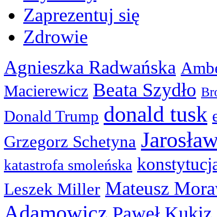
Zaprezentuj się
Zdrowie
Agnieszka Radwańska
Ambe
Beata Szydło
Macierewicz
Br
donald tusk
Donald Trump
Jarosła
Grzegorz Schetyna
konstytucj
katastrofa smoleńska
Mateusz Mora
Leszek Miller
Adamowicz
Paweł Kukiz