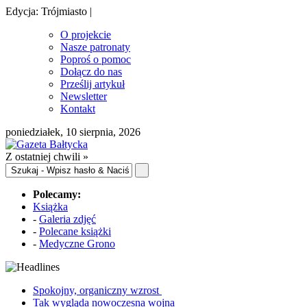
Edycja: Trójmiasto |
O projekcie
Nasze patronaty
Poproś o pomoc
Dołącz do nas
Prześlij artykuł
Newsletter
Kontakt
poniedziałek, 10 sierpnia, 2026
Z ostatniej chwili »
Polecamy:
Książka
-
Galeria zdjęć
-
Polecane książki
-
Medyczne Grono
Spokojny, organiczny wzrost
Tak wygląda nowoczesna wojna