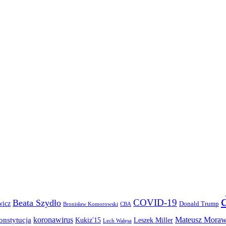
COVID-19
Beata Szydło
wicz
Donald Trump
Bronisław Komorowski
CBA
koronawirus
Mateusz Moraw
onstytucja
Kukiz'15
Leszek Miller
Lech Wałęsa