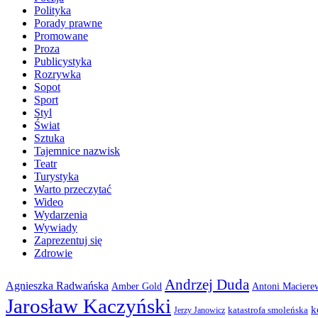
Polityka
Porady prawne
Promowane
Proza
Publicystyka
Rozrywka
Sopot
Sport
Styl
Świat
Sztuka
Tajemnice nazwisk
Teatr
Turystyka
Warto przeczytać
Wideo
Wydarzenia
Wywiady
Zaprezentuj się
Zdrowie
Andrzej Duda
Agnieszka Radwańska
Amber Gold
Antoni Maciere
Jarosław Kaczyński
k
katastrofa smoleńska
Jerzy Janowicz