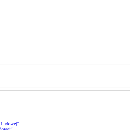
i Ludowej”
udowej”