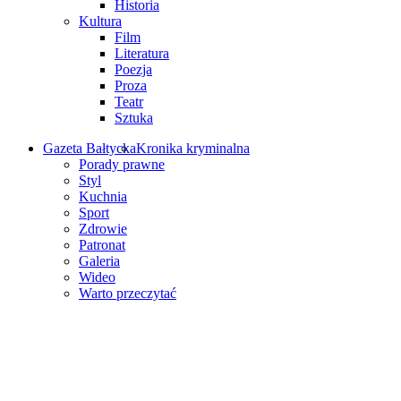
Historia
Kultura
Film
Literatura
Poezja
Proza
Teatr
Sztuka
Gazeta Bałtycka
Kronika kryminalna
Porady prawne
Styl
Kuchnia
Sport
Zdrowie
Patronat
Galeria
Wideo
Warto przeczytać