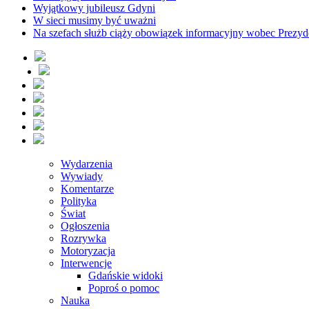
Wyjątkowy jubileusz Gdyni
W sieci musimy być uważni
Na szefach służb ciąży obowiązek informacyjny wobec Prezyd
Wydarzenia
Wywiady
Komentarze
Polityka
Świat
Ogłoszenia
Rozrywka
Motoryzacja
Interwencje
Gdańskie widoki
Poproś o pomoc
Nauka