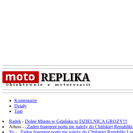
Komentarze
Działy
Tagi
Radek
-
Dolne Miasto w Gdańsku to DZIELNICA GROZY!!!
Artuss -
„Żaden fragment portu nie należy do Chińskiej Republik
Yo
-
„Żaden fragment portu nie należy do Chińskiej Republiki L