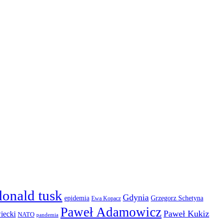
donald tusk
Gdynia
epidemia
Grzegorz Schetyna
Ewa Kopacz
Paweł Adamowicz
Paweł Kukiz
iecki
NATO
pandemia