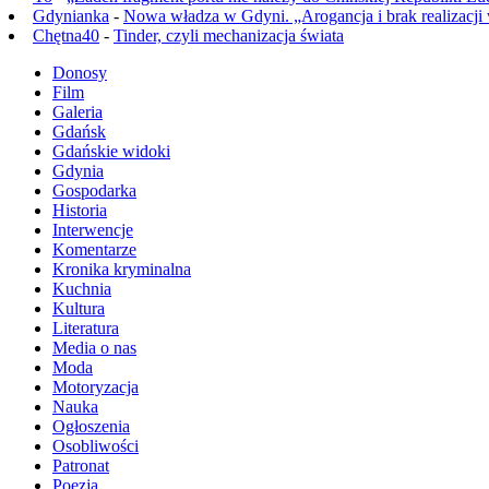
Gdynianka
-
Nowa władza w Gdyni. „Arogancja i brak realizacji
Chętna40
-
Tinder, czyli mechanizacja świata
Donosy
Film
Galeria
Gdańsk
Gdańskie widoki
Gdynia
Gospodarka
Historia
Interwencje
Komentarze
Kronika kryminalna
Kuchnia
Kultura
Literatura
Media o nas
Moda
Motoryzacja
Nauka
Ogłoszenia
Osobliwości
Patronat
Poezja