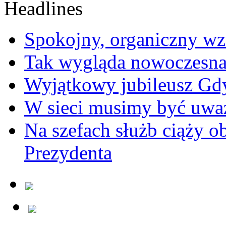
Spokojny, organiczny wz
Tak wygląda nowoczesna
Wyjątkowy jubileusz Gd
W sieci musimy być uwa
Na szefach służb ciąży 
Prezydenta