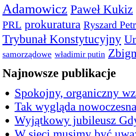
Adamowicz
Paweł Kukiz
prokuratura
PRL
Ryszard Pet
Trybunał Konstytucyjny
Un
Zbign
samorządowe
władimir putin
Najnowsze publikacje
Spokojny, organiczny wz
Tak wygląda nowoczesna
Wyjątkowy jubileusz Gd
W sieci musimy być uwa