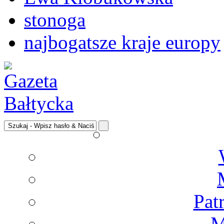
stonoga
najbogatsze kraje europy
Pat
M