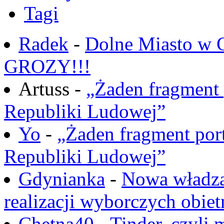
Tagi
Radek
-
Dolne Miasto w
GROZY!!!
Artuss -
„Żaden fragment 
Republiki Ludowej”
Yo
-
„Żaden fragment port
Republiki Ludowej”
Gdynianka
-
Nowa władza
realizacji wyborczych obiet
Chętna40
-
Tinder, czyli 