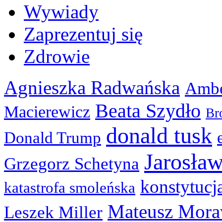
Wywiady
Zaprezentuj się
Zdrowie
Agnieszka Radwańska
Ambe
Beata Szydło
Macierewicz
Br
donald tusk
Donald Trump
Jarosła
Grzegorz Schetyna
konstytucj
katastrofa smoleńska
Mateusz Mora
Leszek Miller