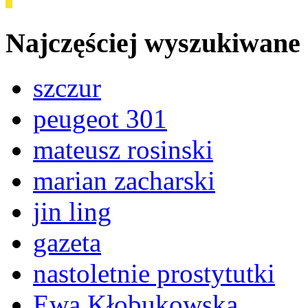
Najczęściej wyszukiwane
szczur
peugeot 301
mateusz rosinski
marian zacharski
jin ling
gazeta
nastoletnie prostytutki
Ewa Kłobukowska